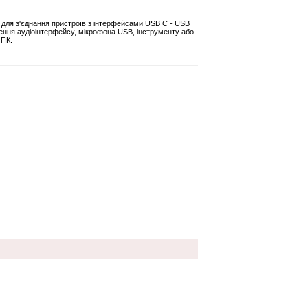
і для з'єднання пристроїв з інтерфейсами USB C - USB
чення аудіоінтерфейсу, мікрофона USB, інструменту або
 ПК.