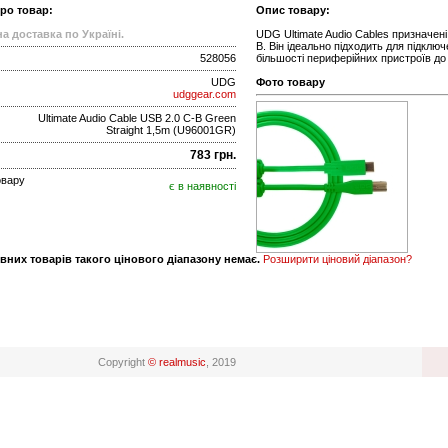
про товар:
Опис товару:
а доставка по Україні.
UDG Ultimate Audio Cables призначен
B. Він ідеально підходить для підклю
528056
більшості периферійних пристроїв до
UDG
Фото товару
udggear.com
Ultimate Audio Cable USB 2.0 C-B Green
Straight 1,5m (U96001GR)
783 грн.
овару
є в наявності
вних товарів такого цінового діапазону немає.
Розширити ціновий діапазон?
Copyright
© realmusic
, 2019