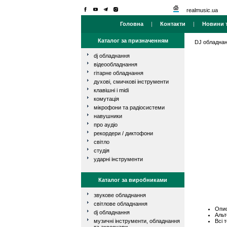
realmusic.ua
Головна
|
Контакти
|
Новини т
Каталог за призначенням
DJ обладна
dj обладнання
відеообладнання
гітарне обладнання
духові, смичкові інструменти
клавішні і midi
комутація
мікрофони та радіосистеми
навушники
про аудіо
рекордери / диктофони
світло
студія
ударні інструменти
Каталог за виробниками
звукове обладнання
світлове обладнання
Опис
dj обладнання
Альт
Всі 
музичні інструменти, обладнання