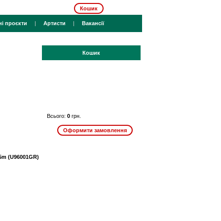
Кошик
ні проєкти
|
Артисти
|
Вакансії
Кошик
Всього:
0
грн.
,5m (U96001GR)