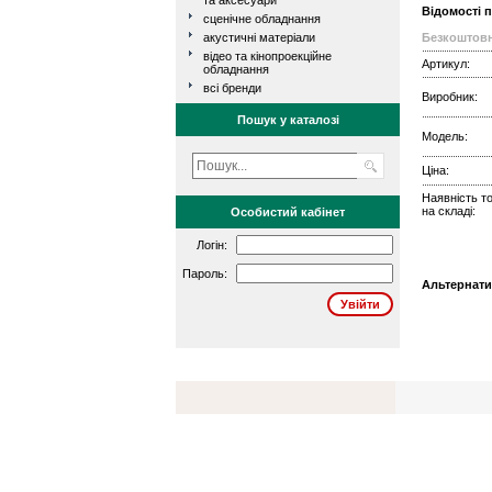
та аксесуари
Відомості 
сценічне обладнання
акустичні матеріали
Безкоштовн
відео та кінопроекційне
Артикул:
обладнання
всі бренди
Виробник:
Пошук у каталозі
Модель:
Ціна:
Наявність т
на складі:
Особистий кабінет
Логін:
Пароль:
Альтернати