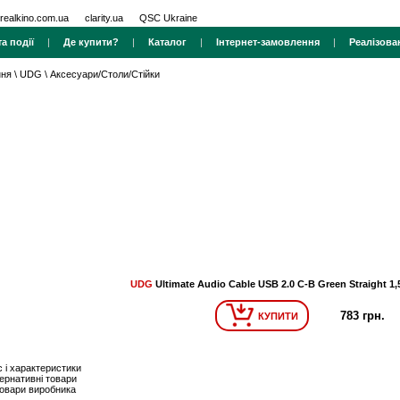
realkino.com.ua
clarity.ua
QSC Ukraine
а події
|
Де купити?
|
Каталог
|
Інтернет-замовлення
|
Реалізова
ння
\
UDG
\
Аксесуари/Столи/Стійки
UDG
Ultimate Audio Cable USB 2.0 C-B Green Straight 1
783 грн.
КУПИТИ
 і характеристики
ернативні товари
товари виробника