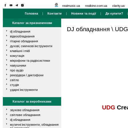
realmusic.ua
realkino.com.ua
clarity.ua
Головна
|
Контакти
|
Новини та події
|
Де купити?
Каталог за призначенням
DJ обладнання
\
UDG
dj обладнання
відеообладнання
гітарне обладнання
духові, смичкові інструменти
клавішні і midi
комутація
мікрофони та радіосистеми
навушники
про аудіо
рекордери / диктофони
світло
студія
ударні інструменти
Каталог за виробниками
UDG
Crea
звукове обладнання
світлове обладнання
dj обладнання
музичні інструменти, обладнання