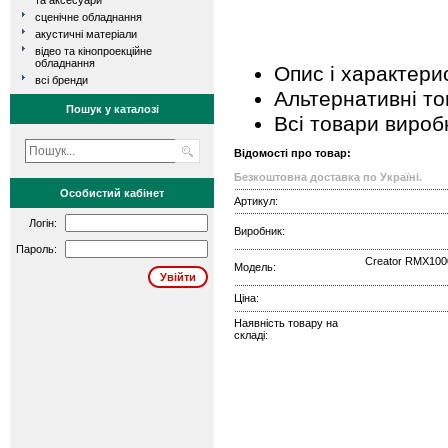
та аксесуари
сценічне обладнання
акустичні матеріали
відео та кінопроекційне
обладнання
Опис і характери
всі бренди
Альтернативні т
Пошук у каталозі
Всі товари вироб
Відомості про товар:
Безкоштовна доставка по Україні.
Особистий кабінет
Артикул:
Логін:
Виробник:
Пароль:
Creator RMX100
Модель:
Ціна:
Наявність товару на
складі: