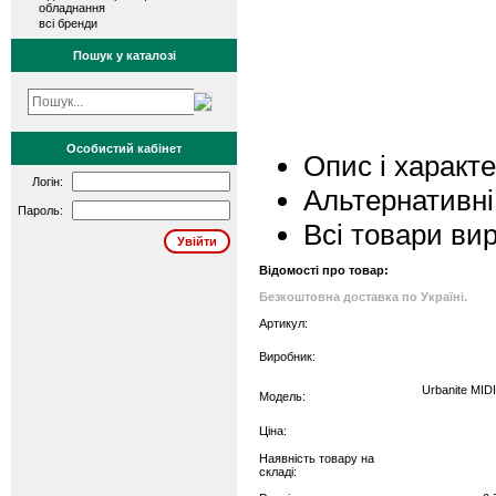
обладнання
всі бренди
Пошук у каталозі
Особистий кабінет
Опис і характ
Логін:
Альтернативні
Пароль:
Всі товари ви
Відомості про товар:
Безкоштовна доставка по Україні.
Артикул:
Виробник:
Urbanite MIDI
Модель:
Ціна:
Наявність товару на
складі: