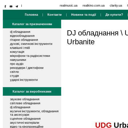
realmusic.ua
realkino.com.ua
clarity.ua
Головна
|
Контакти
|
Новини та події
|
Де купити?
Каталог за призначенням
DJ обладнання
\
dj обладнання
відеообладнання
Urbanite
гітарне обладнання
духові, смичкові інструменти
клавішні і midi
комутація
мікрофони та радіосистеми
навушники
про аудіо
рекордери / диктофони
світло
студія
ударні інструменти
Каталог за виробниками
звукове обладнання
світлове обладнання
dj обладнання
музичні інструменти, обладнання
та аксесуари
сценічне обладнання
акустичні матеріали
UDG
Urba
відео та кінопроекційне