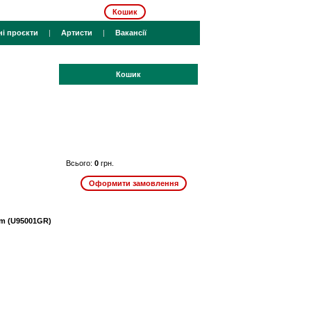
Кошик
ні проєкти
|
Артисти
|
Вакансії
Кошик
Всього:
0
грн.
 1m (U95001GR)