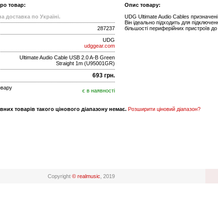
про товар:
Опис товару:
а доставка по Україні.
UDG Ultimate Audio Cables призначен
Він ідеально підходить для підключе
287237
більшості периферійних пристроїв до
UDG
udggear.com
Ultimate Audio Cable USB 2.0 A-B Green
Straight 1m (U95001GR)
693 грн.
овару
є в наявності
вних товарів такого цінового діапазону немає.
Розширити ціновий діапазон?
Copyright
© realmusic
, 2019