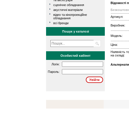
та аксесуари
Відомості 
сценічне обладнання
акустичні матеріали
Безкоштовн
відео та кінопроекційне
Артикул:
обладнання
всі бренди
Виробник:
Пошук у каталозі
Модель:
Ціна:
Наявність т
на складі:
Особистий кабінет
Логін:
Альтернати
Пароль: