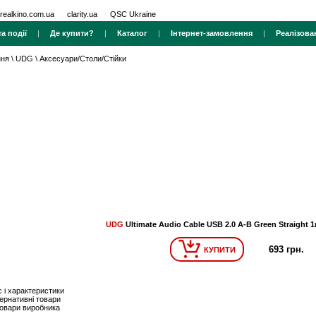
realkino.com.ua
clarity.ua
QSC Ukraine
а події
|
Де купити?
|
Каталог
|
Інтернет-замовлення
|
Реалізова
ння
\
UDG
\
Аксесуари/Столи/Стійки
UDG
Ultimate Audio Cable USB 2.0 A-B Green Straight
693 грн.
КУПИТИ
 і характеристики
ернативні товари
товари виробника