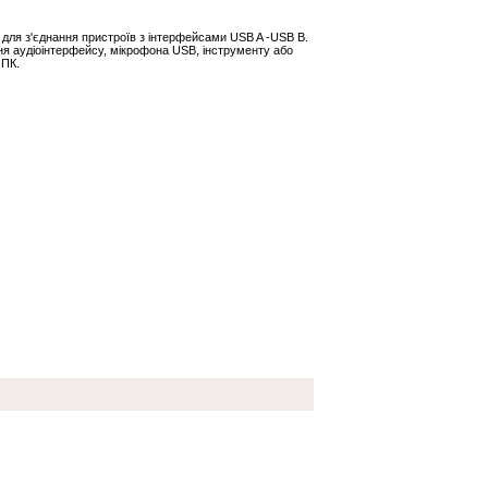
і для з'єднання пристроїв з інтерфейсами USB A -USB B.
ння аудіоінтерфейсу, мікрофона USB, інструменту або
 ПК.