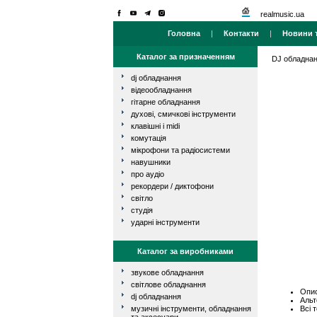
realmusic.ua
Головна
|
Контакти
|
Новини т
Каталог за призначенням
DJ обладна
dj обладнання
відеообладнання
гітарне обладнання
духові, смичкові інструменти
клавішні і midi
комутація
мікрофони та радіосистеми
навушники
про аудіо
рекордери / диктофони
світло
студія
ударні інструменти
Каталог за виробниками
звукове обладнання
світлове обладнання
Опис
dj обладнання
Альт
Всі 
музичні інструменти, обладнання