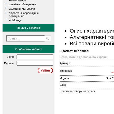
та аксесуари
сценічне обладнання
акустичні матеріали
відео та кінопроекційне
обладнання
всі бренди
Пошук у каталозі
Опис і характери
Альтернативні т
Всі товари вироб
Особистий кабінет
Відомості про товар:
Логін:
Безкоштовна доставка по Україні.
Артикул:
Пароль:
Виробник:
no
Модель:
Soft C
Ціна:
Наявність товару на складі: