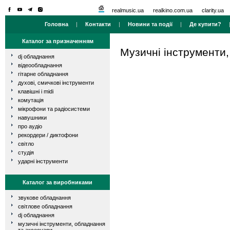
realmusic.ua
realkino.com.ua
clarity.ua
Головна
|
Контакти
|
Новини та події
|
Де купити?
Каталог за призначенням
Музичні інструменти
dj обладнання
відеообладнання
гітарне обладнання
духові, смичкові інструменти
клавішні і midi
комутація
мікрофони та радіосистеми
навушники
про аудіо
рекордери / диктофони
світло
студія
ударні інструменти
Каталог за виробниками
звукове обладнання
світлове обладнання
dj обладнання
музичні інструменти, обладнання