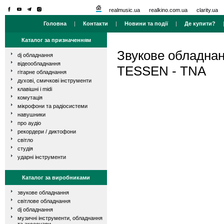
realmusic.ua
realkino.com.ua
clarity.ua
Головна
|
Контакти
|
Новини та події
|
Де купити?
Каталог за призначенням
Звукове обладна
dj обладнання
відеообладнання
TESSEN - TNA
гітарне обладнання
духові, смичкові інструменти
клавішні і midi
комутація
мікрофони та радіосистеми
навушники
про аудіо
рекордери / диктофони
світло
студія
ударні інструменти
Каталог за виробниками
звукове обладнання
світлове обладнання
dj обладнання
музичні інструменти, обладнання