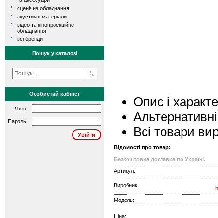
та аксесуари
сценічне обладнання
акустичні матеріали
відео та кінопроекційне
обладнання
всі бренди
Пошук у каталозі
Особистий кабінет
Опис і характ
Логін:
Альтернативні
Пароль:
Всі товари ви
Відомості про товар:
Безкоштовна доставка по Україні.
Артикул:
Виробник:
h
Модель:
Ціна: