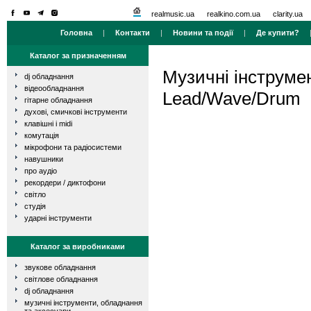
realmusic.ua
realkino.com.ua
clarity.ua
Головна
|
Контакти
|
Новини та події
|
Де купити?
Каталог за призначенням
Музичні інструме
dj обладнання
відеообладнання
Lead/Wave/Drum
гітарне обладнання
духові, смичкові інструменти
клавішні і midi
комутація
мікрофони та радіосистеми
навушники
про аудіо
рекордери / диктофони
світло
студія
ударні інструменти
Каталог за виробниками
звукове обладнання
світлове обладнання
dj обладнання
музичні інструменти, обладнання