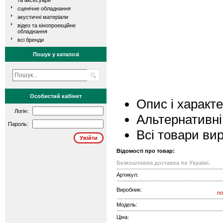
та аксесуари
сценічне обладнання
акустичні матеріали
відео та кінопроекційне
обладнання
всі бренди
Пошук у каталозі
Особистий кабінет
Опис і характ
Логін:
Альтернативні
Пароль:
Всі товари ви
Відомості про товар:
Безкоштовна доставка по Україні.
Артикул:
Виробник:
no
Модель:
Ціна: