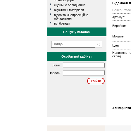
та аксесуари
Відомості 
сценічне обладнання
акустичні матеріали
Безкоштовн
відео та кінопроекційне
Артикул:
обладнання
всі бренди
Виробник:
Пошук у каталозі
Модель:
Ціна:
Наявність т
складі:
Особистий кабінет
Логін:
Пароль:
Альтернати