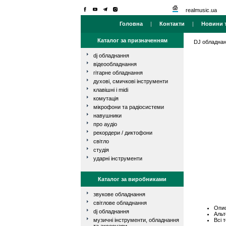
realmusic.ua
Головна
|
Контакти
|
Новини т
Каталог за призначенням
DJ обладна
dj обладнання
відеообладнання
гітарне обладнання
духові, смичкові інструменти
клавішні і midi
комутація
мікрофони та радіосистеми
навушники
про аудіо
рекордери / диктофони
світло
студія
ударні інструменти
Каталог за виробниками
звукове обладнання
світлове обладнання
Опис
dj обладнання
Альт
Всі 
музичні інструменти, обладнання