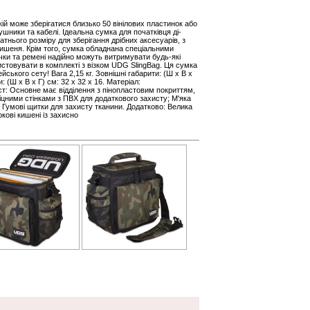
 якій може зберігатися близько 50 вінілових пластинок або
ушники та кабелі. Ідеальна сумка для початківця ді-
атнього розміру для зберігання дрібних аксесуарів, з
кишеня. Крім того, сумка обладнана спеціальними
ки та ремені надійно можуть витримувати будь-які
стовувати в комплекті з візком UDG SlingBag. Ця сумка
йського сету! Вага 2,15 кг. Зовнішні габарити: (Ш x В x
и: (Ш x В x Г) см: 32 x 32 x 16. Матеріал:
т: Основне має відділення з пінопластовим покриттям,
іцними стінками з ПВХ для додаткового захисту; М'яка
 Гумові щитки для захисту тканини. Додатково: Велика
кові кишені із захисно