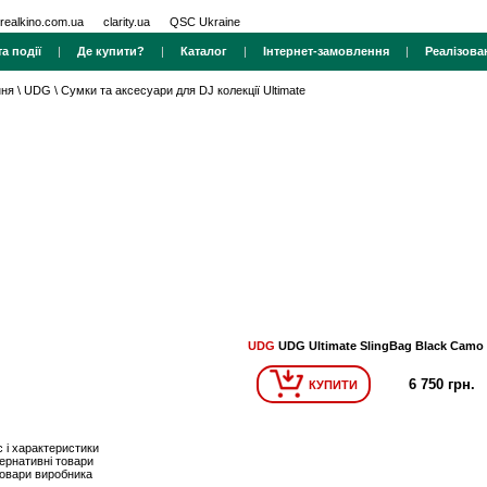
realkino.com.ua
clarity.ua
QSC Ukraine
а події
|
Де купити?
|
Каталог
|
Інтернет-замовлення
|
Реалізова
ння
\
UDG
\
Сумки та аксесуари для DJ колекції Ultimate
UDG
UDG Ultimate SlingBag Black Camo
6 750 грн.
КУПИТИ
 і характеристики
ернативні товари
товари виробника