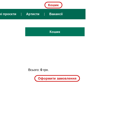
Кошик
ні проєкти
|
Артисти
|
Вакансії
Кошик
Всього:
0
грн.