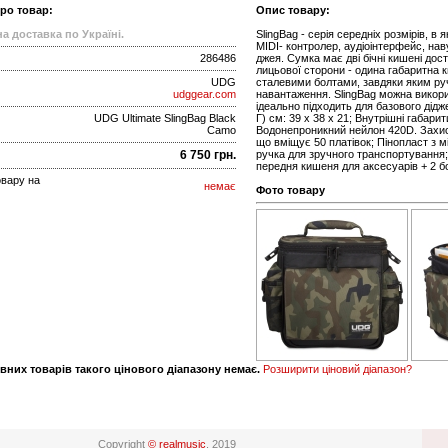
про товар:
Опис товару:
а доставка по Україні.
SlingBag - серія середніх розмірів, в
MIDI- контролер, аудіоінтерфейс, нав
286486
джея. Сумка має дві бічні кишені дост
лицьової сторони - одина габаритна 
UDG
сталевими болтами, завдяки яким руч
udggear.com
навантаження. SlingBag можна викори
ідеально підходить для базового дідже
UDG Ultimate SlingBag Black
Г) см: 39 x 38 x 21; Внутрішні габарит
Camo
Водонепроникний нейлон 420D. Захис
що вміщує 50 платівок; Пінопласт з м
6 750 грн.
ручка для зручного транспортування;
передня кишеня для аксесуарів + 2 бо
овару на
немає
Фото товару
вних товарів такого цінового діапазону немає.
Розширити ціновий діапазон?
Copyright
© realmusic
, 2019