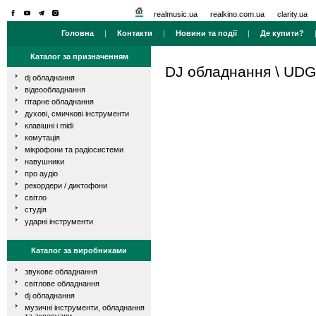
realmusic.ua
realkino.com.ua
clarity.ua
Головна
|
Контакти
|
Новини та події
|
Де купити?
Каталог за призначенням
DJ обладнання
\
UDG
dj обладнання
відеообладнання
гітарне обладнання
духові, смичкові інструменти
клавішні і midi
комутація
мікрофони та радіосистеми
навушники
про аудіо
рекордери / диктофони
світло
студія
ударні інструменти
Каталог за виробниками
звукове обладнання
світлове обладнання
dj обладнання
музичні інструменти, обладнання