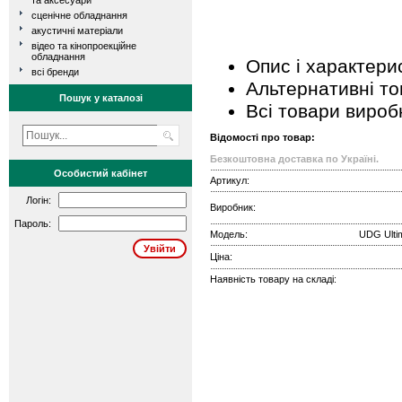
та аксесуари
сценічне обладнання
акустичні матеріали
відео та кінопроекційне
обладнання
Опис і характери
всі бренди
Альтернативні т
Пошук у каталозі
Всі товари вироб
Відомості про товар:
Безкоштовна доставка по Україні.
Особистий кабінет
Артикул:
Логін:
Виробник:
Пароль:
Модель:
UDG Ulti
Ціна:
Наявність товару на складі: