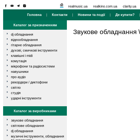
realmusic.ua
realkino.com.ua
clarity.ua
Головна
|
Контакти
|
Новини та події
|
Де купити?
Каталог за призначенням
Звукове обладнання
dj обладнання
відеообладнання
гітарне обладнання
духові, смичкові інструменти
клавішні і midi
комутація
мікрофони та радіосистеми
навушники
про аудіо
рекордери / диктофони
світло
студія
ударні інструменти
Каталог за виробниками
звукове обладнання
світлове обладнання
dj обладнання
музичні інструменти, обладнання