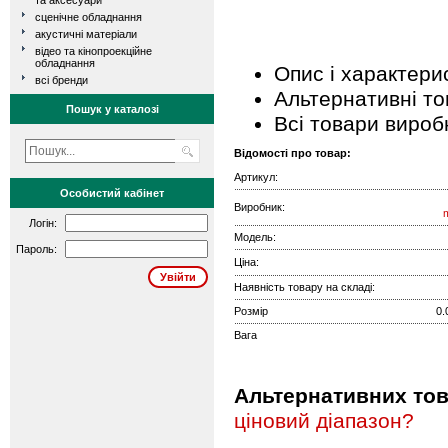
та аксесуари
сценічне обладнання
акустичні матеріали
відео та кінопроекційне
обладнання
Опис і характери
всі бренди
Альтернативні т
Пошук у каталозі
Всі товари вироб
Відомості про товар:
Артикул:
Особистий кабінет
Виробник:
Логін:
Модель:
Пароль:
Ціна:
Наявність товару на складі:
Розмір
0.
Вага
Альтернативних това
ціновий діапазон?