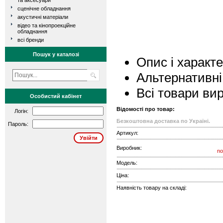
та аксесуари
сценічне обладнання
акустичні матеріали
відео та кінопроекційне
обладнання
всі бренди
Пошук у каталозі
Опис і характ
Альтернативні
Всі товари ви
Особистий кабінет
Відомості про товар:
Логін:
Безкоштовна доставка по Україні.
Пароль:
Артикул:
Виробник:
no
Модель:
Ціна:
Наявність товару на складі: