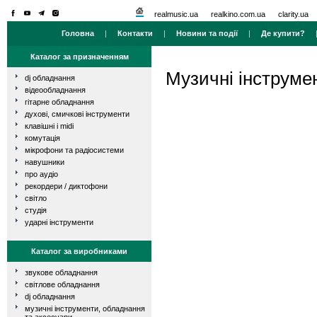
realmusic.ua
realkino.com.ua
clarity.ua
Головна
|
Контакти
|
Новини та події
|
Де купити?
Каталог за призначенням
Музичні інструме
dj обладнання
відеообладнання
гітарне обладнання
духові, смичкові інструменти
клавішні і midi
комутація
мікрофони та радіосистеми
навушники
про аудіо
рекордери / диктофони
світло
студія
ударні інструменти
Каталог за виробниками
звукове обладнання
світлове обладнання
dj обладнання
музичні інструменти, обладнання