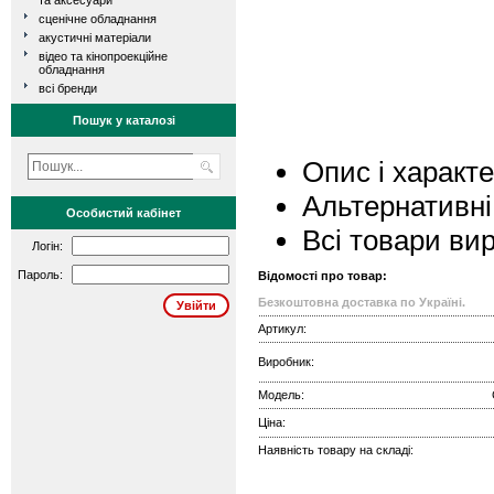
та аксесуари
сценічне обладнання
акустичні матеріали
відео та кінопроекційне
обладнання
всі бренди
Пошук у каталозі
Опис і характ
Альтернативні
Особистий кабінет
Всі товари ви
Логін:
Пароль:
Відомості про товар:
Безкоштовна доставка по Україні.
Артикул:
Виробник:
Модель:
Ціна:
Наявність товару на складі: