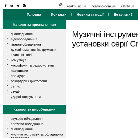
realmusic.ua
realkino.com.ua
clarity.ua
Головна
|
Контакти
|
Новини та події
|
Де купити?
Каталог за призначенням
Музичні інструме
dj обладнання
відеообладнання
установки серії Cr
гітарне обладнання
духові, смичкові інструменти
клавішні і midi
комутація
мікрофони та радіосистеми
навушники
про аудіо
рекордери / диктофони
світло
студія
ударні інструменти
Каталог за виробниками
звукове обладнання
світлове обладнання
dj обладнання
музичні інструменти, обладнання