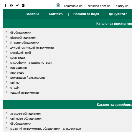
realmusic.ua
realkino.com.ua
clarity.ua
Головна
|
Контакти
|
Новини та події
|
Де купити?
Каталог за призначен
dj обладнання
відеообладнання
гітарне обладнання
духові, смичкові інструменти
клавішні і midi
комутація
мікрофони та радіосистеми
навушники
про аудіо
рекордери / диктофони
світло
студія
ударні інструменти
Каталог за виробник
звукове обладнання
світлове обладнання
dj обладнання
музичні інструменти, обладнання та аксесуари