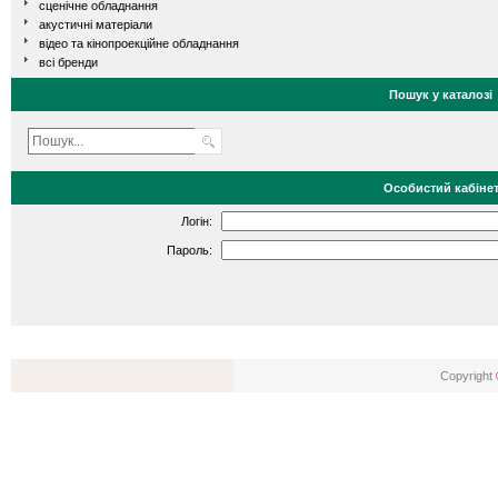
сценічне обладнання
акустичні матеріали
відео та кінопроекційне обладнання
всі бренди
Пошук у каталозі
Особистий кабіне
Логін:
Пароль:
Copyright