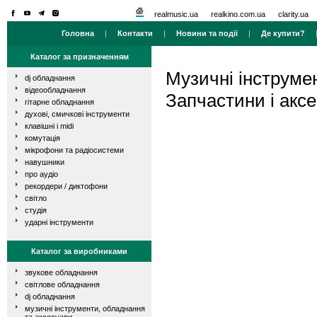
realmusic.ua
realkino.com.ua
clarity.ua
Головна
|
Контакти
|
Новини та події
|
Де купити?
Каталог за призначенням
Музичні інструме
dj обладнання
відеообладнання
Запчастини і акс
гітарне обладнання
духові, смичкові інструменти
клавішні і midi
комутація
мікрофони та радіосистеми
навушники
про аудіо
рекордери / диктофони
світло
студія
ударні інструменти
Каталог за виробниками
звукове обладнання
світлове обладнання
dj обладнання
музичні інструменти, обладнання