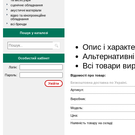
та аксесуари
сценічне обладнання
акустичні матеріали
відео та кінопроекційне
обладнання
всі бренди
Пошук у каталозі
Опис і характ
Альтернативні
Особистий кабінет
Всі товари ви
Логін:
Пароль:
Відомості про товар:
Безкоштовна доставка по Україні.
Артикул:
Виробник:
Модель:
Ціна:
Наявність товару на складі: