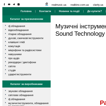
realmusic.ua
realkino.com.ua
clarity.ua
Головна
|
Контакти
|
Новини та події
|
Де купити?
Каталог за призначенням
Музичні інструме
dj обладнання
відеообладнання
Sound Technology
гітарне обладнання
духові, смичкові інструменти
клавішні і midi
комутація
мікрофони та радіосистеми
навушники
про аудіо
рекордери / диктофони
світло
студія
ударні інструменти
Каталог за виробниками
звукове обладнання
світлове обладнання
dj обладнання
Pa
музичні інструменти, обладнання