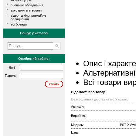
та аксесуари
сценічне обладнання
акустичні матеріали
відео та кінопроекційне
обладнання
всі бренди
Пошук у каталозі
Особистий кабінет
Опис і характ
Логін:
Альтернативні
Пароль:
Всі товари ви
Відомості про товар:
Безкоштовна доставка по Україні.
Артикул:
Виробник:
Модель:
PST X Swi
Ціна: