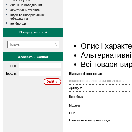
та аксесуари
сценічне обладнання
акустичні матеріали
відео та кінопроекційне
обладнання
всі бренди
Пошук у каталозі
Опис і характ
Альтернативні
Особистий кабінет
Всі товари ви
Логін:
Пароль:
Відомості про товар:
Безкоштовна доставка по Україні.
Артикул:
Виробник:
Модель:
Ціна:
Наявність товару на складі: