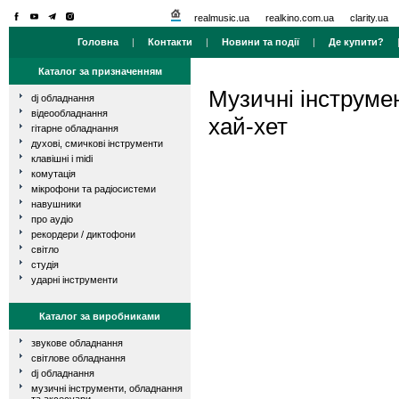
realmusic.ua
realkino.com.ua
clarity.ua
Головна
|
Контакти
|
Новини та події
|
Де купити?
Каталог за призначенням
Музичні інструме
dj обладнання
відеообладнання
хай-хет
гітарне обладнання
духові, смичкові інструменти
клавішні і midi
комутація
мікрофони та радіосистеми
навушники
про аудіо
рекордери / диктофони
світло
студія
ударні інструменти
Каталог за виробниками
звукове обладнання
світлове обладнання
dj обладнання
музичні інструменти, обладнання