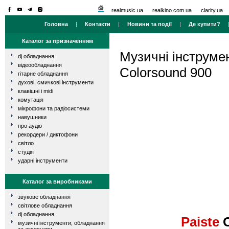
realmusic.ua
realkino.com.ua
clarity.ua
Головна
|
Контакти
|
Новини та події
|
Де купити?
Каталог за призначенням
Музичні інструме
dj обладнання
відеообладнання
Colorsound 900
гітарне обладнання
духові, смичкові інструменти
клавішні і midi
комутація
мікрофони та радіосистеми
навушники
про аудіо
рекордери / диктофони
світло
студія
ударні інструменти
Каталог за виробниками
звукове обладнання
світлове обладнання
dj обладнання
Paiste
C
музичні інструменти, обладнання