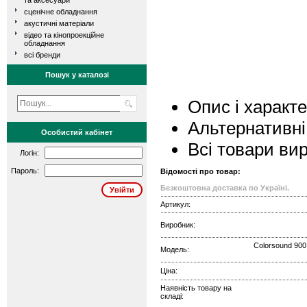
та аксесуари
сценічне обладнання
акустичні матеріали
відео та кінопроекційне
обладнання
всі бренди
Пошук у каталозі
Опис і характ
Альтернативні
Особистий кабінет
Всі товари ви
Логін:
Пароль:
Відомості про товар:
Безкоштовна доставка по Україні.
Артикул:
Виробник:
Colorsound 900
Модель:
Ціна:
Наявність товару на
складі: