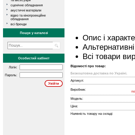
та аксесуари
сценічне обладнання
акустичні матеріали
відео та кінопроекційне
обладнання
всі бренди
Пошук у каталозі
Опис і характ
Альтернативні
Всі товари ви
Особистий кабінет
Відомості про товар:
Логін:
Безкоштовна доставка по Україні.
Пароль:
Артикул:
Виробник:
no
Модель:
Ціна:
Наявність товару на складі: