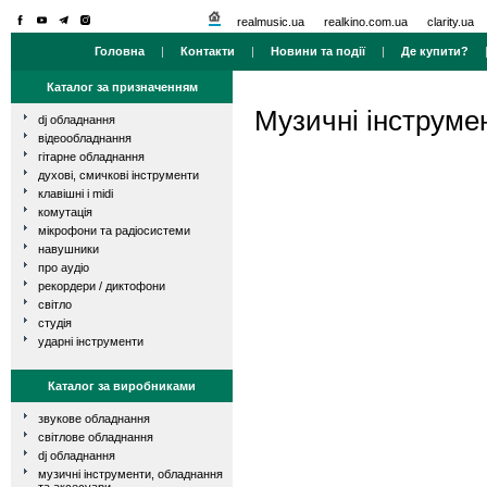
realmusic.ua
realkino.com.ua
clarity.ua
Головна
|
Контакти
|
Новини та події
|
Де купити?
Каталог за призначенням
Музичні інструме
dj обладнання
відеообладнання
гітарне обладнання
духові, смичкові інструменти
клавішні і midi
комутація
мікрофони та радіосистеми
навушники
про аудіо
рекордери / диктофони
світло
студія
ударні інструменти
Каталог за виробниками
звукове обладнання
світлове обладнання
dj обладнання
музичні інструменти, обладнання