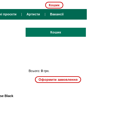
Кошик
ні проєкти
|
Артисти
|
Вакансії
Кошик
Всього:
0
грн.
se Black