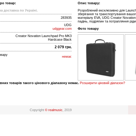
про товар:
Опис товару:
а доставка по Україні.
Розроблений ексклюзивно для Launch
зберігання та транспортування вашого
283935
матеріалу EVA, UDG Creator Novation
падінь, подряпин та потрапляння ріди
UDG
udggear.com
Фото товару
Creator Novation Launchpad Pro MK3
Hardcase Black
2 079 грн.
овару
немає
вних товарів такого цінового діапазону немає.
Розширити ціновий діапазон?
Copyright
© realmusic
, 2019