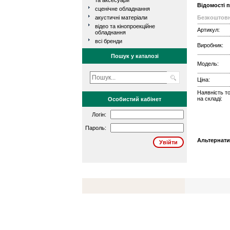
та аксесуари
Відомості 
сценічне обладнання
акустичні матеріали
Безкоштовн
відео та кінопроекційне
Артикул:
обладнання
всі бренди
Виробник:
Пошук у каталозі
Модель:
Ціна:
Наявність т
на складі:
Особистий кабінет
Логін:
Пароль:
Альтернати