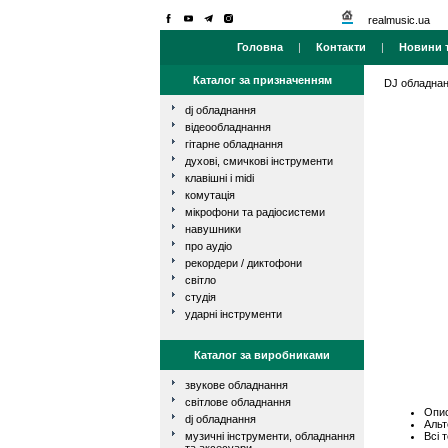
realmusic.ua
Головна
|
Контакти
|
Новини т
Каталог за призначенням
DJ обладна
dj обладнання
відеообладнання
гітарне обладнання
духові, смичкові інструменти
клавішні і midi
комутація
мікрофони та радіосистеми
навушники
про аудіо
рекордери / диктофони
світло
студія
ударні інструменти
Каталог за виробниками
звукове обладнання
світлове обладнання
Опис
dj обладнання
Альт
Всі 
музичні інструменти, обладнання