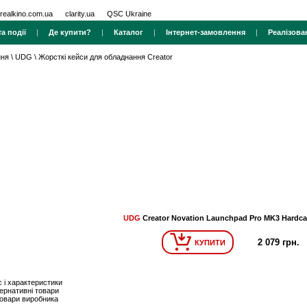
realkino.com.ua
clarity.ua
QSC Ukraine
а події
|
Де купити?
|
Каталог
|
Інтернет-замовлення
|
Реалізова
ння
\
UDG
\
Жорсткі кейси для обладнання Creator
UDG
Creator Novation Launchpad Pro MK3 Hardca
2 079 грн.
КУПИТИ
 і характеристики
ернативні товари
товари виробника