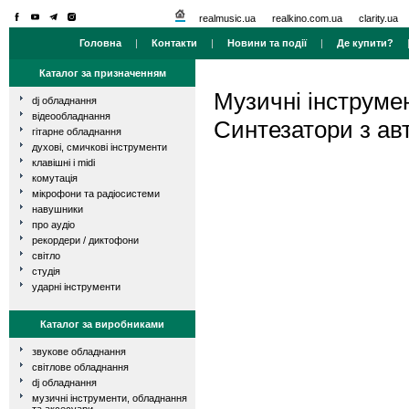
realmusic.ua
realkino.com.ua
clarity.ua
Головна
|
Контакти
|
Новини та події
|
Де купити?
Каталог за призначенням
Музичні інструме
dj обладнання
відеообладнання
Синтезатори з а
гітарне обладнання
духові, смичкові інструменти
клавішні і midi
комутація
мікрофони та радіосистеми
навушники
про аудіо
рекордери / диктофони
світло
студія
ударні інструменти
Каталог за виробниками
звукове обладнання
світлове обладнання
dj обладнання
музичні інструменти, обладнання