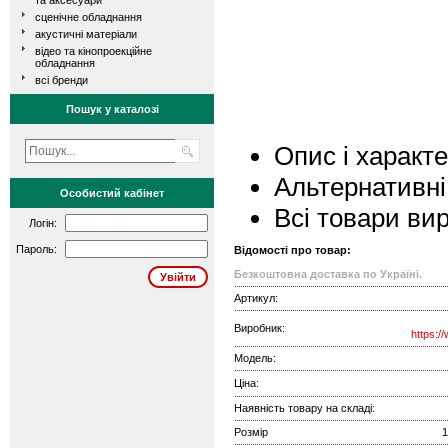
та аксесуари
сценічне обладнання
акустичні матеріали
відео та кінопроекційне
обладнання
всі бренди
Пошук у каталозі
Опис і характ
Альтернативні
Особистий кабінет
Всі товари ви
Логін:
Пароль:
Відомості про товар:
Безкоштовна доставка по Україні.
Артикул:
Виробник:
https:/
Модель:
Ціна:
Наявність товару на складі:
Розмір
1