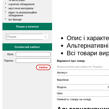
та аксесуари
сценічне обладнання
акустичні матеріали
відео та кінопроекційне
обладнання
всі бренди
Пошук у каталозі
Опис і характ
Альтернативні
Особистий кабінет
Всі товари ви
Логін:
Пароль:
Відомості про товар:
Безкоштовна доставка по Україні.
Артикул:
Виробник:
Модель:
Ціна:
Наявність товару на складі: