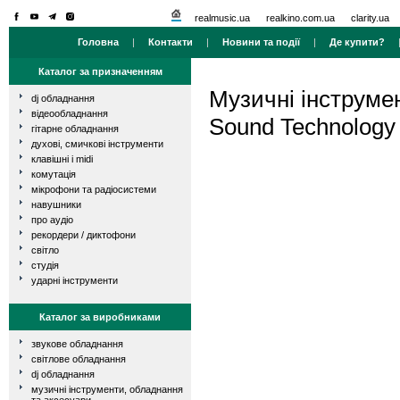
realmusic.ua
realkino.com.ua
clarity.ua
Головна
|
Контакти
|
Новини та події
|
Де купити?
Каталог за призначенням
Музичні інструме
dj обладнання
відеообладнання
Sound Technology
гітарне обладнання
духові, смичкові інструменти
клавішні і midi
комутація
мікрофони та радіосистеми
навушники
про аудіо
рекордери / диктофони
світло
студія
ударні інструменти
Каталог за виробниками
звукове обладнання
світлове обладнання
dj обладнання
музичні інструменти, обладнання