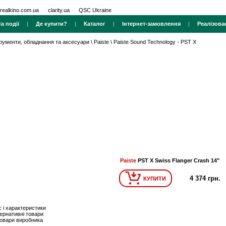
realkino.com.ua
clarity.ua
QSC Ukraine
а події
|
Де купити?
|
Каталог
|
Інтернет-замовлення
|
Реалізова
трументи, обладнання та аксесуари
\
Paiste
\
Paiste Sound Technology - PST X
Paiste
PST X Swiss Flanger Crash 14"
4 374 грн.
КУПИТИ
 і характеристики
ернативні товари
товари виробника