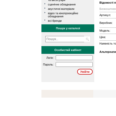
та аксесуари
Відомості 
сценічне обладнання
акустичні матеріали
Безкоштовн
відео та кінопроекційне
Артикул:
обладнання
всі бренди
Виробник:
Пошук у каталозі
Модель:
Ціна:
Наявність то
Особистий кабінет
Альтернати
Логін:
Пароль: