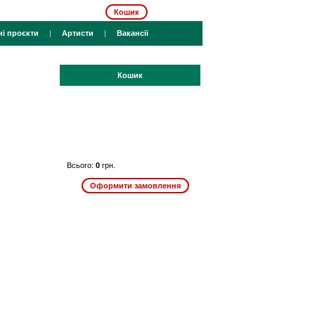
Кошик
ні проєкти
|
Артисти
|
Вакансії
Кошик
Всього:
0
грн.