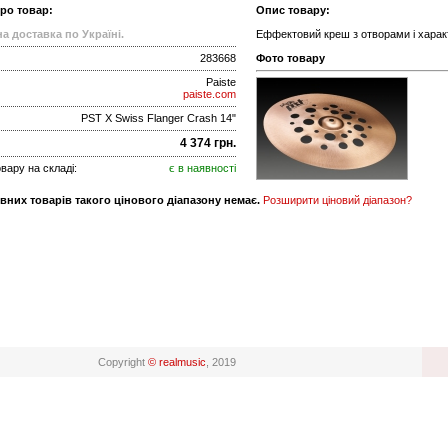
про товар:
Опис товару:
а доставка по Україні.
Еффектовий креш з отворами і хара
283668
Фото товару
Paiste
paiste.com
PST X Swiss Flanger Crash 14"
4 374 грн.
вару на складі:
є в наявності
вних товарів такого цінового діапазону немає.
Розширити ціновий діапазон?
Copyright
© realmusic
, 2019