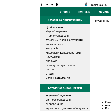
realmusic.ua
Головна
|
Контакти
|
Новини т
Каталог за призначенням
Музичні інс
dj обладнання
відеообладнання
гітарне обладнання
духові, смичкові інструменти
клавішні і midi
комутація
мікрофони та радіосистеми
навушники
про аудіо
рекордери / диктофони
світло
студія
ударні інструменти
Каталог за виробниками
звукове обладнання
світлове обладнання
Опис
dj обладнання
Альт
Всі 
музичні інструменти, обладнання