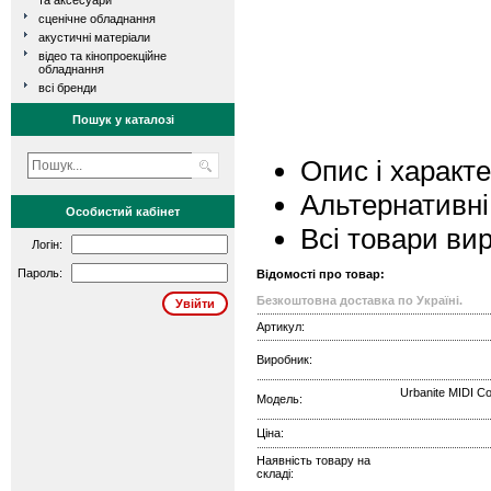
та аксесуари
сценічне обладнання
акустичні матеріали
відео та кінопроекційне
обладнання
всі бренди
Пошук у каталозі
Опис і характ
Альтернативні
Особистий кабінет
Всі товари ви
Логін:
Пароль:
Відомості про товар:
Безкоштовна доставка по Україні.
Артикул:
Виробник:
Urbanite MIDI Co
Модель:
Ціна:
Наявність товару на
складі: