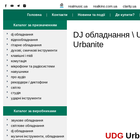
realmusic.ua
realkino.com.ua
clarity.ua
Головна
|
Контакти
|
Новини та події
|
Де купити?
Каталог за призначенням
DJ обладнання
\
dj обладнання
відеообладнання
Urbanite
гітарне обладнання
духові, смичкові інструменти
клавішні і midi
комутація
мікрофони та радіосистеми
навушники
про аудіо
рекордери / диктофони
світло
студія
ударні інструменти
Каталог за виробниками
звукове обладнання
світлове обладнання
dj обладнання
UDG
Urb
музичні інструменти, обладнання