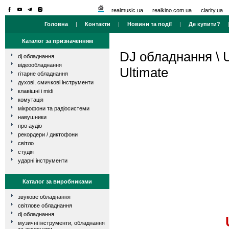
realmusic.ua
realkino.com.ua
clarity.ua
Головна
|
Контакти
|
Новини та події
|
Де купити?
Каталог за призначенням
DJ обладнання
\
dj обладнання
відеообладнання
Ultimate
гітарне обладнання
духові, смичкові інструменти
клавішні і midi
комутація
мікрофони та радіосистеми
навушники
про аудіо
рекордери / диктофони
світло
студія
ударні інструменти
Каталог за виробниками
звукове обладнання
світлове обладнання
dj обладнання
музичні інструменти, обладнання