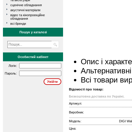
та аксесуари
сценічне обладнання
акустичні матеріали
відео та кінопроекційне
обладнання
всі бренди
Пошук у каталозі
Особистий кабінет
Опис і характ
Логін:
Альтернативні
Пароль:
Всі товари ви
Відомості про товар:
Безкоштовна доставка по Україні.
Артикул:
Виробник:
Модель:
DIGI Wal
Ціна: