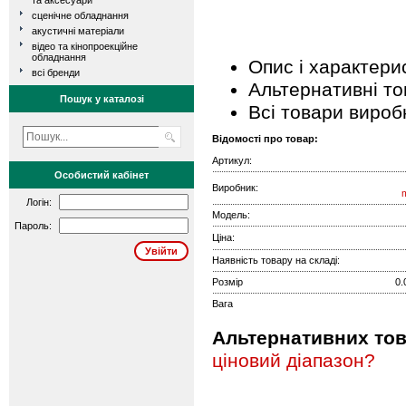
та аксесуари
сценічне обладнання
акустичні матеріали
відео та кінопроекційне
обладнання
Опис і характери
всі бренди
Альтернативні т
Пошук у каталозі
Всі товари вироб
Відомості про товар:
Артикул:
Особистий кабінет
Виробник:
Логін:
Модель:
Пароль:
Ціна:
Наявність товару на складі:
Розмір
0.
Вага
Альтернативних това
ціновий діапазон?