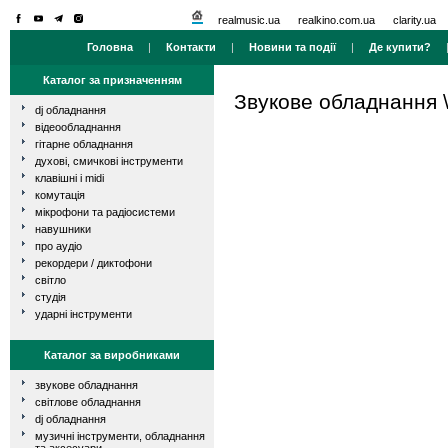
realmusic.ua
realkino.com.ua
clarity.ua
Головна
|
Контакти
|
Новини та події
|
Де купити?
Каталог за призначенням
Звукове обладнання
dj обладнання
відеообладнання
гітарне обладнання
духові, смичкові інструменти
клавішні і midi
комутація
мікрофони та радіосистеми
навушники
про аудіо
рекордери / диктофони
світло
студія
ударні інструменти
Каталог за виробниками
звукове обладнання
світлове обладнання
dj обладнання
музичні інструменти, обладнання