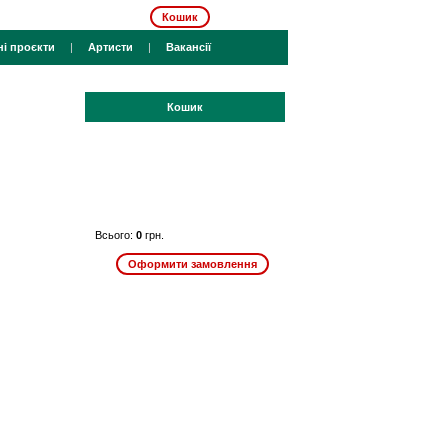
Кошик
ні проєкти
|
Артисти
|
Вакансії
Кошик
Всього:
0
грн.