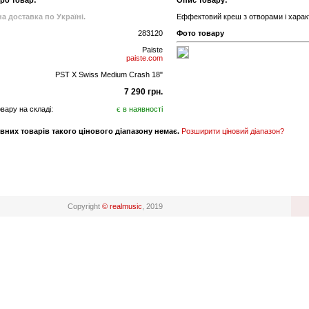
про товар:
Опис товару:
а доставка по Україні.
Еффектовий креш з отворами і хара
283120
Фото товару
Paiste
paiste.com
PST X Swiss Medium Crash 18"
7 290 грн.
вару на складі:
є в наявності
вних товарів такого цінового діапазону немає.
Розширити ціновий діапазон?
Copyright
© realmusic
, 2019