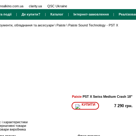
realkino.com.ua
clarity.ua
QSC Ukraine
а події
|
Де купити?
|
Каталог
|
Інтернет-замовлення
|
Реалізова
трументи, обладнання та аксесуари
\
Paiste
\
Paiste Sound Technology - PST X
Paiste
PST X Swiss Medium Crash 18"
КУПИТИ
7 290 грн.
 і характеристики
ернативні товари
товари виробника