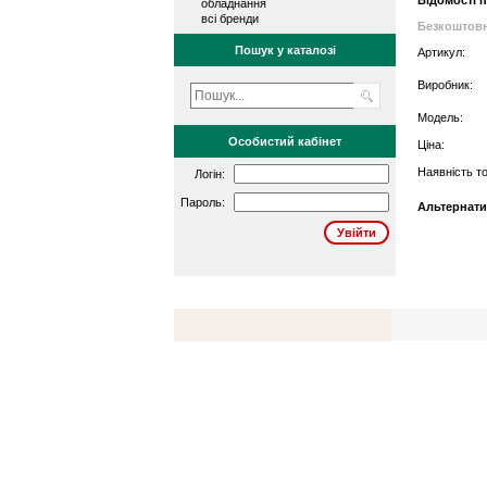
Відомості 
обладнання
всі бренди
Безкоштовн
Пошук у каталозі
Артикул:
Виробник:
Модель:
Особистий кабінет
Ціна:
Наявність то
Логін:
Пароль:
Альтернати