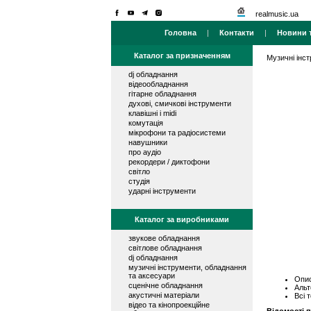
realmusic.ua
Головна
|
Контакти
|
Новини т
Каталог за призначенням
Музичні інс
dj обладнання
відеообладнання
гітарне обладнання
духові, смичкові інструменти
клавішні і midi
комутація
мікрофони та радіосистеми
навушники
про аудіо
рекордери / диктофони
світло
студія
ударні інструменти
Каталог за виробниками
звукове обладнання
світлове обладнання
dj обладнання
музичні інструменти, обладнання
та аксесуари
Опис
сценічне обладнання
Альт
акустичні матеріали
Всі 
відео та кінопроекційне