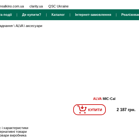
realkino.com.ua
clarity.ua
QSC Ukraine
а події
|
Де купити?
|
Каталог
|
Інтернет-замовлення
|
Реалізова
ладнання
\
ALVA
\
аксесуари
ALVA
MIC-Cal
2 187 грн.
КУПИТИ
 і характеристики
ернативні товари
товари виробника