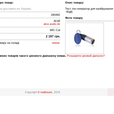
про товар:
Опис товару:
а доставка по Україні.
Тест тон генератор для калібрування 
-40дБ.
280482
Фото товару
ALVA
alva-audio.de
MIC-Cal
2 187 грн.
вару на складі:
немає
вних товарів такого цінового діапазону немає.
Розширити ціновий діапазон?
Copyright
© realmusic
, 2019