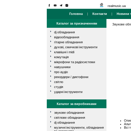
realmusic.ua
Головна
|
Контакти
|
Новини т
Каталог за призначенням
Звукове об
dj обладнання
відеообладнання
гітарне обладнання
духові, смичкові інструменти
клавішні і midi
комутація
мікрофони та радіосистеми
навушники
про аудіо
рекордери / диктофони
світло
студія
ударні інструменти
Каталог за виробниками
звукове обладнання
світлове обладнання
Опис
dj обладнання
Альт
Всі 
музичні інструменти, обладнання