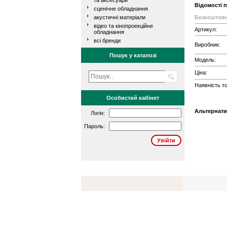
та аксесуари
Відомості 
сценічне обладнання
акустичні матеріали
Безкоштовн
відео та кінопроекційне
Артикул:
обладнання
всі бренди
Виробник:
Пошук у каталозі
Модель:
Ціна:
Наявність то
Особистий кабінет
Альтернати
Логін:
Пароль: