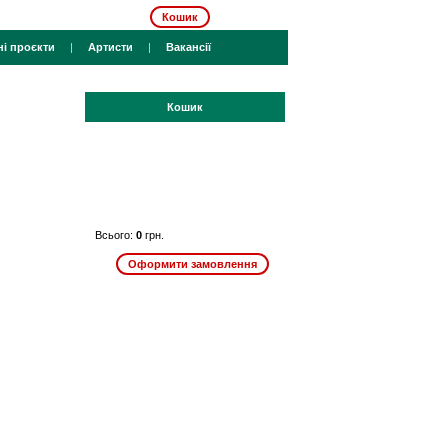
Кошик
ні проєкти
|
Артисти
|
Вакансії
Кошик
Всього:
0
грн.