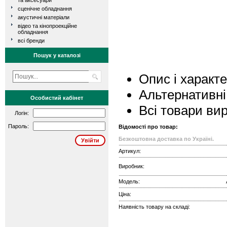
та аксесуари
сценічне обладнання
акустичні матеріали
відео та кінопроекційне
обладнання
всі бренди
Пошук у каталозі
Опис і характ
Альтернативні
Особистий кабінет
Всі товари ви
Логін:
Пароль:
Відомості про товар:
Безкоштовна доставка по Україні.
Артикул:
Виробник:
Модель:
Ціна:
Наявність товару на складі: