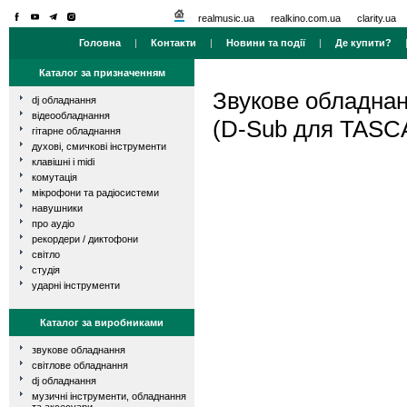
realmusic.ua
realkino.com.ua
clarity.ua
Головна
|
Контакти
|
Новини та події
|
Де купити?
Каталог за призначенням
Звукове обладна
dj обладнання
відеообладнання
(D-Sub для TASC
гітарне обладнання
духові, смичкові інструменти
клавішні і midi
комутація
мікрофони та радіосистеми
навушники
про аудіо
рекордери / диктофони
світло
студія
ударні інструменти
Каталог за виробниками
звукове обладнання
світлове обладнання
dj обладнання
музичні інструменти, обладнання