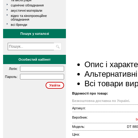
та аксесуари
сценічне обладнання
акустичні матеріали
відео та кінопроекційне
обладнання
всі бренди
Пошук у каталозі
Особистий кабінет
Опис і характ
Логін:
Альтернативні
Пароль:
Всі товари ви
Відомості про товар:
Безкоштовна доставка по Україні.
Артикул:
Виробник:
b
Модель:
DT 880
Ціна: