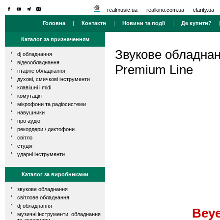
realmusic.ua
realkino.com.ua
clarity.ua
Головна
|
Контакти
|
Новини та події
|
Де купити?
Каталог за призначенням
Звукове обладна
dj обладнання
відеообладнання
Premium Line
гітарне обладнання
духові, смичкові інструменти
клавішні і midi
комутація
мікрофони та радіосистеми
навушники
про аудіо
рекордери / диктофони
світло
студія
ударні інструменти
Каталог за виробниками
звукове обладнання
світлове обладнання
dj обладнання
Bey
музичні інструменти, обладнання