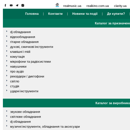
realmusic.ua
realkino.com.ua
clarity.ua
Головна
|
Контакти
|
Новини та події
|
Де купити?
Каталог за призначен
dj обладнання
відеообладнання
гітарне обладнання
духові, смичкові інструменти
клавішні і midi
комутація
мікрофони та радіосистеми
навушники
про аудіо
рекордери / диктофони
світло
студія
ударні інструменти
Каталог за виробник
звукове обладнання
світлове обладнання
dj обладнання
музичні інструменти, обладнання та аксесуари