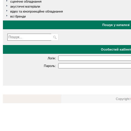
сценічне обладнання
акустичні матеріали
відео та кінопроекційне обладнання
всі бренди
Пошук у каталозі
Особистий кабіне
Логін:
Пароль:
Copyright