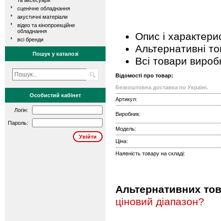
та аксесуари
сценічне обладнання
акустичні матеріали
відео та кінопроекційне
обладнання
Опис і характери
всі бренди
Альтернативні т
Пошук у каталозі
Всі товари вироб
Відомості про товар:
Безкоштовна доставка по Україні.
Особистий кабінет
Артикул:
Логін:
Виробник:
Пароль:
Модель:
Ціна:
Наявність товару на складі:
Альтернативних това
ціновий діапазон?