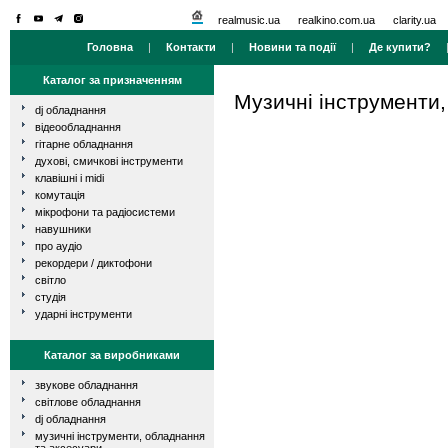
realmusic.ua
realkino.com.ua
clarity.ua
Головна
|
Контакти
|
Новини та події
|
Де купити?
Каталог за призначенням
Музичні інструменти
dj обладнання
відеообладнання
гітарне обладнання
духові, смичкові інструменти
клавішні і midi
комутація
мікрофони та радіосистеми
навушники
про аудіо
рекордери / диктофони
світло
студія
ударні інструменти
Каталог за виробниками
звукове обладнання
світлове обладнання
dj обладнання
музичні інструменти, обладнання