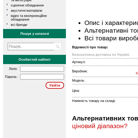
та аксесуари
сценічне обладнання
акустичні матеріали
відео та кінопроекційне
обладнання
Опис і характери
всі бренди
Альтернативні т
Пошук у каталозі
Всі товари вироб
Відомості про товар:
Безкоштовна доставка по Україні.
Особистий кабінет
Артикул:
Логін:
Виробник:
b
Пароль:
Модель:
Ціна:
Наявність товару на складі:
Альтернативних това
ціновий діапазон?