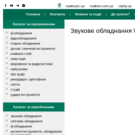
realmusic.ua
realkino.com.ua
clarity.ua
Головна
|
Контакти
|
Новини та події
|
Де купити?
Каталог за призначенням
Звукове обладнання
dj обладнання
відеообладнання
гітарне обладнання
духові, смичкові інструменти
клавішні і midi
комутація
мікрофони та радіосистеми
навушники
про аудіо
рекордери / диктофони
світло
студія
ударні інструменти
Каталог за виробниками
звукове обладнання
світлове обладнання
dj обладнання
музичні інструменти, обладнання