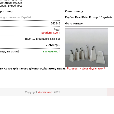
ернативні товари
товари виробника
про товар:
Опис товару:
а доставка по Україні.
Каубел Pearl Bala. Розмір: 10 дюймів.
242348
Фото товару
Pearl
pearldrum.com
BCM-10 Mountable Bala Bell
2 268 грн.
вару на складі:
є в наявності
вних товарів такого цінового діапазону немає.
Розширити ціновий діапазон?
Copyright
© realmusic
, 2019