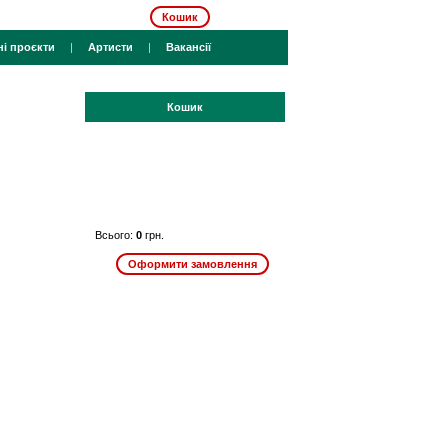
Кошик
ні проєкти
|
Артисти
|
Вакансії
Кошик
Всього:
0
грн.