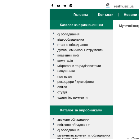
realmusic.ua
Головна
|
Контакти
|
Новини т
Каталог за призначенням
Музичні інс
dj обладнання
відеообладнання
гітарне обладнання
духові, смичкові інструменти
клавішні і midi
комутація
мікрофони та радіосистеми
навушники
про аудіо
рекордери / диктофони
світло
студія
ударні інструменти
Каталог за виробниками
звукове обладнання
світлове обладнання
dj обладнання
музичні інструменти, обладнання
Опис