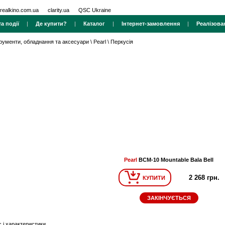
realkino.com.ua
clarity.ua
QSC Ukraine
а події
|
Де купити?
|
Каталог
|
Інтернет-замовлення
|
Реалізова
трументи, обладнання та аксесуари
\
Pearl
\
Перкусія
Pearl
BCM-10 Mountable Bala Bell
2 268 грн.
КУПИТИ
ЗАКІНЧУЄТЬСЯ
 і характеристики