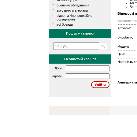
та аксесуари
Альт
сценічне обладнання
Всі 
акустичні матеріали
Відомості 
відео та кінопроекційне
обладнання
Безкоштовн
всі бренди
Артикул:
Пошук у каталозі
Виробник:
Модель:
Ціна:
Особистий кабінет
Наявність то
Логін:
Пароль:
Альтернати