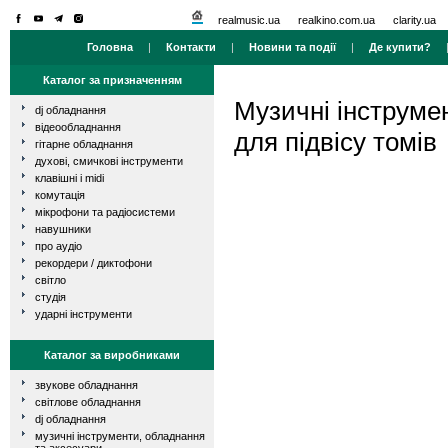
realmusic.ua
realkino.com.ua
clarity.ua
Головна
|
Контакти
|
Новини та події
|
Де купити?
Каталог за призначенням
Музичні інструме
dj обладнання
відеообладнання
для підвісу томів
гітарне обладнання
духові, смичкові інструменти
клавішні і midi
комутація
мікрофони та радіосистеми
навушники
про аудіо
рекордери / диктофони
світло
студія
ударні інструменти
Каталог за виробниками
звукове обладнання
світлове обладнання
dj обладнання
музичні інструменти, обладнання