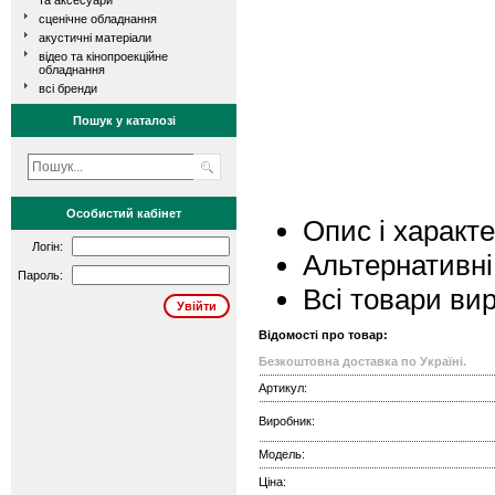
та аксесуари
сценічне обладнання
акустичні матеріали
відео та кінопроекційне
обладнання
всі бренди
Пошук у каталозі
Особистий кабінет
Опис і характ
Логін:
Альтернативні
Пароль:
Всі товари ви
Відомості про товар:
Безкоштовна доставка по Україні.
Артикул:
Виробник:
Модель:
Ціна: