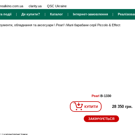
realkino.com.ua
clarity.ua
QSC Ukraine
а події
|
Де купити?
|
Каталог
|
Інтернет-замовлення
|
Реалізова
трументи, обладнання та аксесуари
\
Pearl
\
Малі барабани серії Piccolo & Effect
Pearl
B-1330
28 350 грн.
КУПИТИ
ЗАКІНЧУЄТЬСЯ
 і характеристики