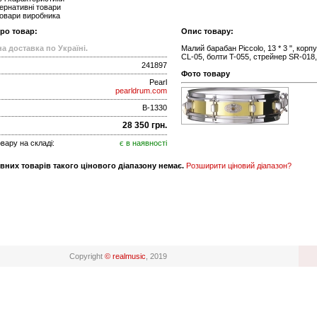
ернативні товари
товари виробника
про товар:
Опис товару:
а доставка по Україні.
Малий барабан Piccolo, 13 * 3 ", корп
CL-05, болти T-055, стрейнер SR-018
241897
Фото товару
Pearl
pearldrum.com
B-1330
28 350 грн.
вару на складі:
є в наявності
вних товарів такого цінового діапазону немає.
Розширити ціновий діапазон?
Copyright
© realmusic
, 2019