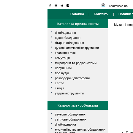
realmusic.ua
Головна
|
Контакти
|
Новини т
Каталог за призначенням
Музичні інс
dj обладнання
відеообладнання
гітарне обладнання
духові, смичкові інструменти
клавішні і midi
комутація
мікрофони та радіосистеми
навушники
про аудіо
рекордери / диктофони
світло
студія
ударні інструменти
Каталог за виробниками
звукове обладнання
світлове обладнання
dj обладнання
музичні інструменти, обладнання
Опис