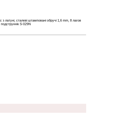
ус з латуні, сталеві штамповані обручі 1,6 mm, 8 лагов
, подструннік S-029N