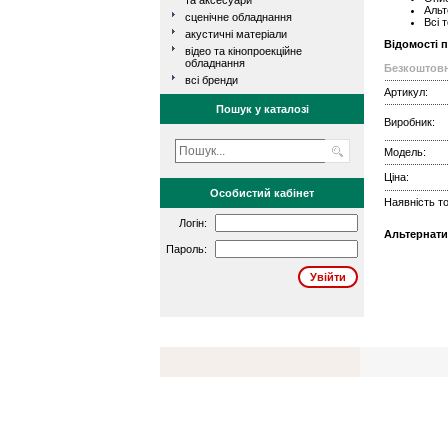
та аксесуари
Альт
сценічне обладнання
Всі 
акустичні матеріали
Відомості 
відео та кінопроекційне
обладнання
Безкоштовн
всі бренди
Артикул:
Пошук у каталозі
Виробник:
Модель:
Ціна:
Особистий кабінет
Наявність то
Логін:
Альтернати
Пароль: