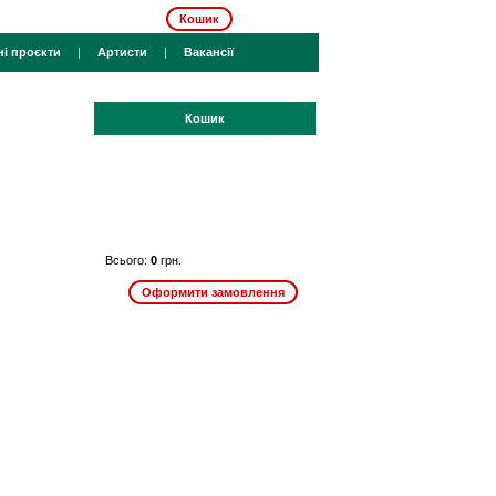
Кошик
ні проєкти
|
Артисти
|
Вакансії
Кошик
Всього:
0
грн.