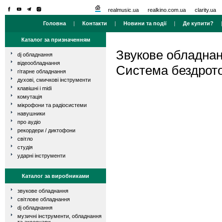
realmusic.ua
realkino.com.ua
clarity.ua
Головна
|
Контакти
|
Новини та події
|
Де купити?
Каталог за призначенням
Звукове обладна
dj обладнання
відеообладнання
Cистема бездрото
гітарне обладнання
духові, смичкові інструменти
клавішні і midi
комутація
мікрофони та радіосистеми
навушники
про аудіо
рекордери / диктофони
світло
студія
ударні інструменти
Каталог за виробниками
звукове обладнання
світлове обладнання
dj обладнання
музичні інструменти, обладнання