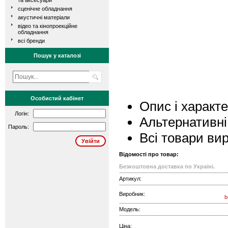
та аксесуари
сценічне обладнання
акустичні матеріали
відео та кінопроекційне
обладнання
всі бренди
Пошук у каталозі
Особистий кабінет
Опис і характ
Логін:
Альтернативні
Пароль:
Всі товари ви
Відомості про товар:
Безкоштовна доставка по Україні.
Артикул:
Виробник:
b
Модель:
Ціна: