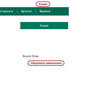
Кошик
ні проєкти
|
Артисти
|
Вакансії
Кошик
Всього:
0
грн.