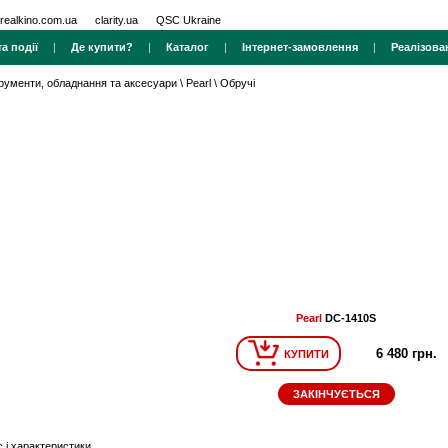
realkino.com.ua
clarity.ua
QSC Ukraine
а події
|
Де купити?
|
Каталог
|
Інтернет-замовлення
|
Реалізова
трументи, обладнання та аксесуари
\
Pearl
\
Обручі
Pearl
DC-1410S
6 480 грн.
КУПИТИ
ЗАКІНЧУЄТЬСЯ
 і характеристики