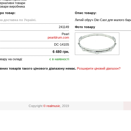
ернативні товари
товари виробника
про товар:
Опис товару:
а доставка по Україні.
Литий обруч Die-Cast для малого бара
241149
Фото товару
Pearl
pearldrum.com
DC-1410S
6 480 грн.
вару на складі:
є в наявності
вних товарів такого цінового діапазону немає.
Розширити ціновий діапазон?
Copyright
© realmusic
, 2019