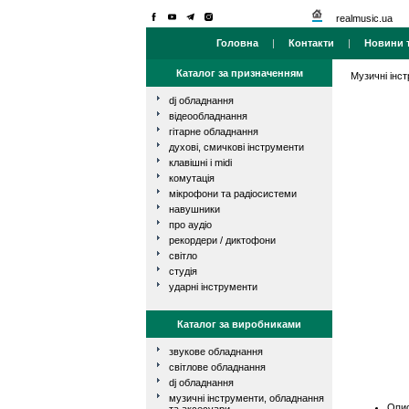
realmusic.ua
Головна
|
Контакти
|
Новини т
Каталог за призначенням
Музичні інс
dj обладнання
відеообладнання
гітарне обладнання
духові, смичкові інструменти
клавішні і midi
комутація
мікрофони та радіосистеми
навушники
про аудіо
рекордери / диктофони
світло
студія
ударні інструменти
Каталог за виробниками
звукове обладнання
світлове обладнання
dj обладнання
музичні інструменти, обладнання
Опис