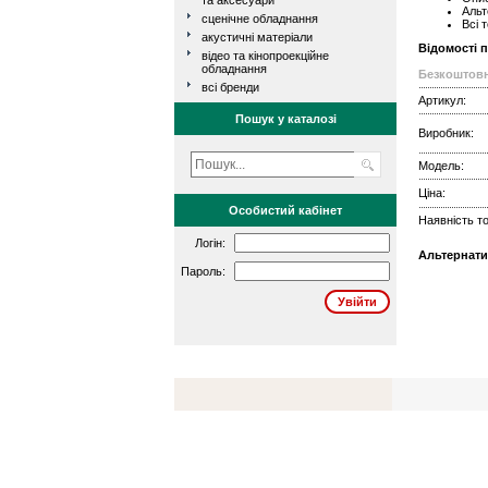
та аксесуари
Альт
сценічне обладнання
Всі 
акустичні матеріали
Відомості 
відео та кінопроекційне
обладнання
Безкоштовн
всі бренди
Артикул:
Пошук у каталозі
Виробник:
Модель:
Ціна:
Особистий кабінет
Наявність то
Логін:
Альтернати
Пароль: