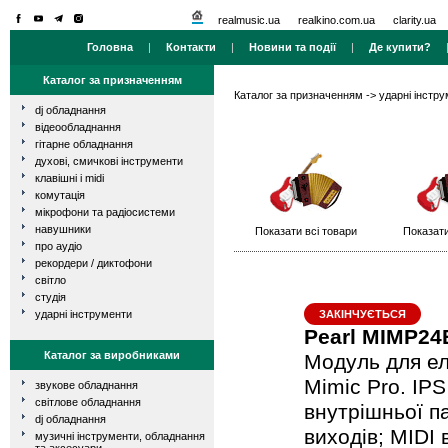
realmusic.ua
realkino.com.ua
clarity.ua
Головна
|
Контакти
|
Новини та події
|
Де купити?
Каталог за призначенням
Каталог за призначенням
->
ударні інстр
dj обладнання
відеообладнання
гітарне обладнання
духові, смичкові інструменти
клавішні і midi
комутація
мікрофони та радіосистеми
навушники
Показати всі товари
Показати
про аудіо
рекордери / диктофони
світло
студія
ударні інструменти
ЗАКІНЧУЄТЬСЯ
Pearl MIMP24
Каталог за виробниками
Модуль для ел
Mimic Pro. IP
звукове обладнання
світлове обладнання
внутрішньої па
dj обладнання
виходів; MIDI 
музичні інструменти, обладнання