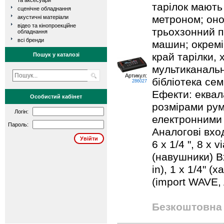
та аксесуари
тарілок мають
сценічне обладнання
метроном; онов
акустичні матеріали
відео та кінопроекційне
трьохзонний пе
обладнання
всі бренди
машин; окремі
край тарілки, 
Пошук у каталозі
мультиканальн
Артикул:
бібліотека сем
286027
Ефекти: еквал
Особистий кабінет
розмірами рум
Логін:
електронними 
Пароль:
Аналогові вход
6 x 1/4 ", 8 x v
(навушники) Вх
in), 1 x 1/4" 
(import WAVE,
Безкоштовна 