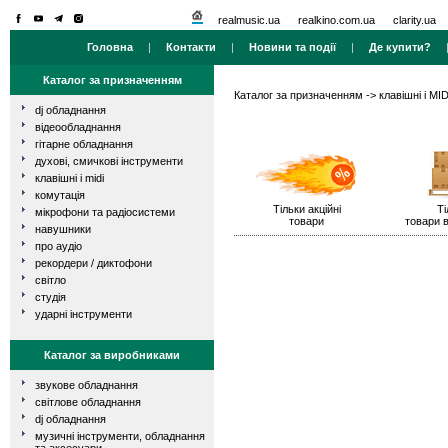
realmusic.ua
realkino.com.ua
clarity.ua
Головна
|
Контакти
|
Новини та події
|
Де купити?
Каталог за призначенням
Каталог за призначенням
->
клавішні і MID
dj обладнання
відеообладнання
гітарне обладнання
духові, смичкові інструменти
клавішні і midi
комутація
Тільки акційні
Ті
мікрофони та радіосистеми
товари
товари в
навушники
про аудіо
рекордери / диктофони
світло
студія
ударні інструменти
Каталог за виробниками
звукове обладнання
світлове обладнання
dj обладнання
музичні інструменти, обладнання