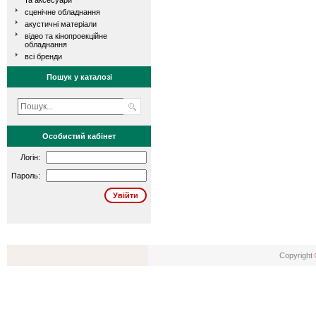
та аксесуари
сценічне обладнання
акустичні матеріали
відео та кінопроекційне
обладнання
всі бренди
Пошук у каталозі
Особистий кабінет
Логін:
Пароль:
Copyright