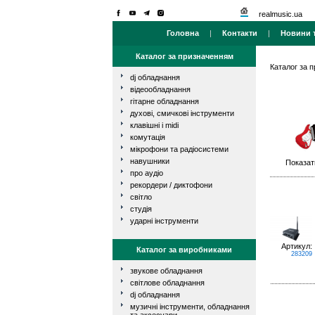
realmusic.ua
Головна
|
Контакти
|
Новини т
Каталог за призначенням
Каталог за 
dj обладнання
відеообладнання
гітарне обладнання
духові, смичкові інструменти
клавішні і midi
комутація
мікрофони та радіосистеми
навушники
Показат
про аудіо
рекордери / диктофони
світло
студія
ударні інструменти
Артикул:
Каталог за виробниками
283209
звукове обладнання
світлове обладнання
dj обладнання
музичні інструменти, обладнання