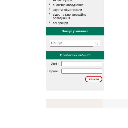
та аксесуари
сценічне обладнання
акустичні матеріали
відео та кінопроекційне
обладнання
всі бренди
Пошук у каталозі
Особистий кабінет
Логін:
Пароль: