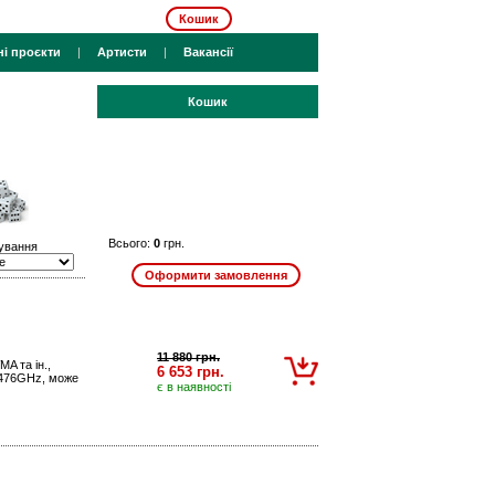
Кошик
ні проєкти
|
Артисти
|
Вакансії
Кошик
Всього:
0
грн.
ування
11 880 грн.
A та ін.,
6 653 грн.
2.476GHz, може
є в наявності