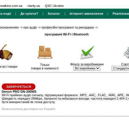
realkino.com.ua
clarity.ua
QSC Ukraine
а події
|
Де купити?
|
Каталог
|
Інтернет-замовлення
|
Реалізова
призначенням
->
про аудіо
->
професійні програвачі та рекордери
->
програвачі Wi-Fi і Bluetooth
Фільтр за виробниками
Сорт
Тільки
и всі товари
товари в наявності
ЗАКІНЧУЄТЬСЯ
Denon PRO DN-200WS
Wi-Fi приймач аудіо сигналу, підтримувані формати: .MP3, .AAC, .FLAC, .WAV, .APE, .WM
Швидкість передачі 28Mbps, балансні та небалансні виходи, частота передачі 2.404-
бути використаний як точка доступу.
Безкоштовна доставка по Україні.