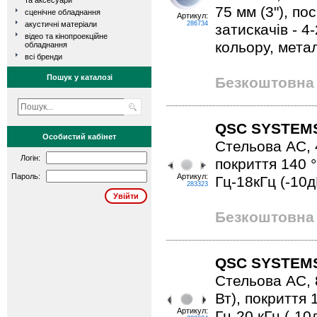
та аксесуари
75 мм (3"), по
сценічне обладнання
Артикул:
акустичні матеріали
286734
затискачів - 4
відео та кінопроекційне
кольору, метале
обладнання
всі бренди
Пошук у каталозі
Безкоштовна 
QSC SYSTEMS
Особистий кабінет
Стельова АС, 4 
Логін:
покриття 140 °
Пароль:
Артикул:
Гц-18кГц (-10дБ
283323
Безкоштовна 
QSC SYSTEMS
Стельова АС, 8 
Вт), покриття 
Артикул:
Гц-20 кГц (-10д