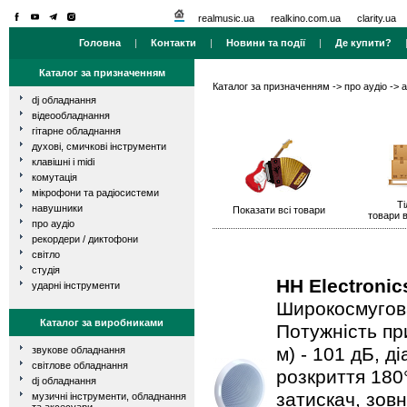
realmusic.ua
realkino.com.ua
clarity.ua
Головна
|
Контакти
|
Новини та події
|
Де купити?
Каталог за призначенням
Каталог за призначенням
->
про аудіо
->
а
dj обладнання
відеообладнання
гітарне обладнання
духові, смичкові інструменти
клавішні і midi
комутація
мікрофони та радіосистеми
Ті
навушники
Показати всі товари
товари в
про аудіо
рекордери / диктофони
світло
студія
HH Electronic
ударні інструменти
Широкосмугова
Каталог за виробниками
Потужність пр
м) - 101 дБ, д
звукове обладнання
світлове обладнання
розкриття 180°
dj обладнання
затискач, зовн
музичні інструменти, обладнання