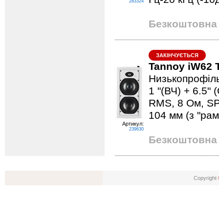
283324
Безкоштовна 
ЗАКІНЧУЄТЬСЯ
Tannoy iW62 
Низькопрофіль
1 "(ВЧ) + 6.5" 
RMS, 8 Ом, SPL
104 мм (з "рамк
Артикул:
239630
Безкоштовна 
Copyright