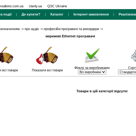
realkino.com.ua
clarity.ua
QSC Ukraine
а події
|
Де купити?
|
Каталог
|
Інтернет-замовлення
|
Реалізова
призначенням
->
про аудіо
->
професійні програвачі та рекордери
->
мережеві Ethernet програвачі
Фільтр за виробниками
Сорт
 всі товари
Показати всі товари
Товари в цій категорії відсутні