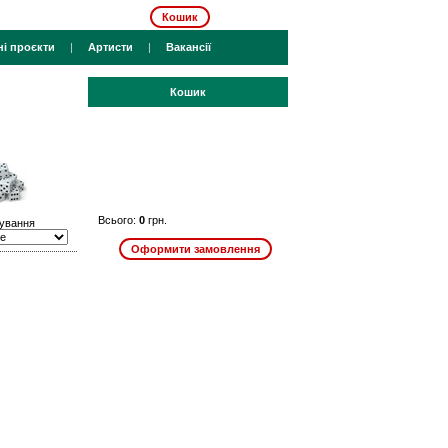
Кошик
ні проєкти
|
Артисти
|
Вакансії
Кошик
Всього:
0
грн.
ування