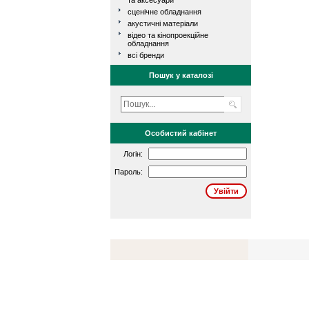
та аксесуари
сценічне обладнання
акустичні матеріали
відео та кінопроекційне
обладнання
всі бренди
Пошук у каталозі
Особистий кабінет
Логін:
Пароль: