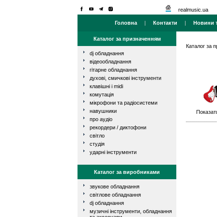
realmusic.ua
Головна
|
Контакти
|
Новини т
Каталог за призначенням
Каталог за 
dj обладнання
відеообладнання
гітарне обладнання
духові, смичкові інструменти
клавішні і midi
комутація
мікрофони та радіосистеми
навушники
Показати
про аудіо
рекордери / диктофони
світло
студія
ударні інструменти
Каталог за виробниками
звукове обладнання
світлове обладнання
dj обладнання
музичні інструменти, обладнання