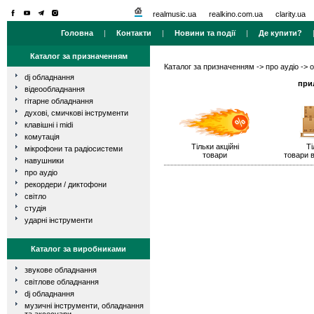
realmusic.ua
realkino.com.ua
clarity.ua
Головна
|
Контакти
|
Новини та події
|
Де купити?
Каталог за призначенням
Каталог за призначенням
->
про аудіо
->
о
dj обладнання
при
відеообладнання
гітарне обладнання
духові, смичкові інструменти
клавішні і midi
комутація
Тільки акційні
Ті
мікрофони та радіосистеми
товари
товари в
навушники
про аудіо
рекордери / диктофони
світло
студія
ударні інструменти
Каталог за виробниками
звукове обладнання
світлове обладнання
dj обладнання
музичні інструменти, обладнання