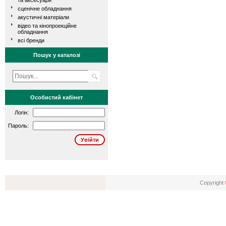
та аксесуари
сценічне обладнання
акустичні матеріали
відео та кінопроекційне
обладнання
всі бренди
Пошук у каталозі
Особистий кабінет
Логін:
Пароль:
Copyright