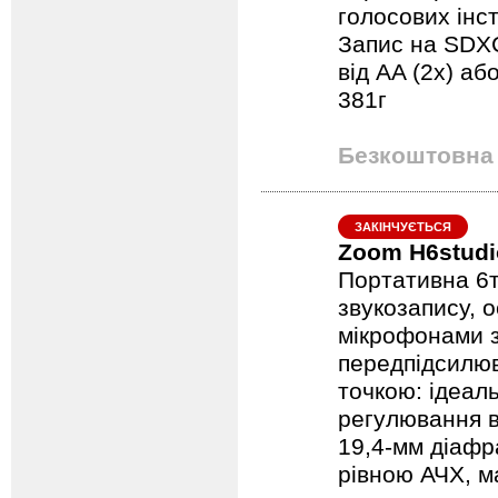
голосових інст
Запис на SDXC
від AA (2x) аб
381г
Безкоштовна 
ЗАКІНЧУЄТЬСЯ
Zoom H6studi
Портативна 6т
звукозапису,
мікрофонами 
передпідсилюв
точкою: ідеаль
регулювання в
19,4-мм діафр
рівною АЧХ, м