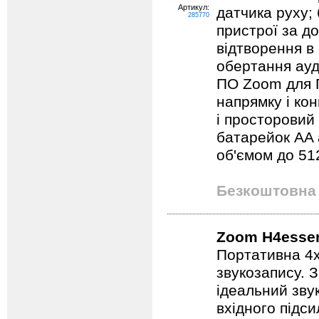
Артикул:
датчика руху;
285770
пристрої за д
відтворення в
обертання ауд
ПО Zoom для П
напрямку і кон
і просторовий
батарейок AA 
об'ємом до 51
Безкоштовна 
Zoom H4essen
Портативна 4х
звукозапису. 
ідеальний зву
вхідного підс