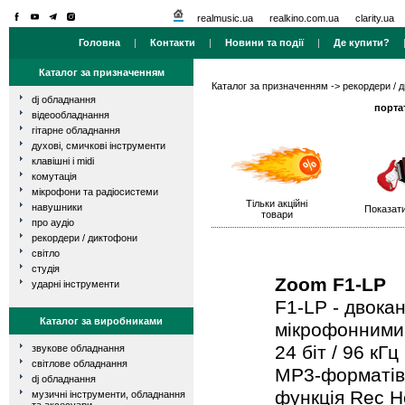
realmusic.ua
realkino.com.ua
clarity.ua
Головна
|
Контакти
|
Новини та події
|
Де купити?
Каталог за призначенням
Каталог за призначенням
->
рекордери / 
dj обладнання
порта
відеообладнання
гітарне обладнання
духові, смичкові інструменти
клавішні і midi
комутація
мікрофони та радіосистеми
Тільки акційні
навушники
Показати
товари
про аудіо
рекордери / диктофони
світло
студія
Zoom F1-LP
ударні інструменти
F1-LP - двока
Каталог за виробниками
мікрофонними 
24 біт / 96 кГ
звукове обладнання
світлове обладнання
MP3-форматів
dj обладнання
функція Rec H
музичні інструменти, обладнання