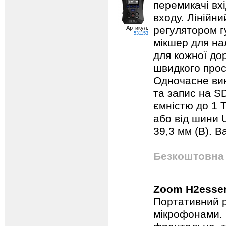
перемикачі вх
входу. Лінійн
регулятором г
Артикул:
531153
мікшер для на
для кожної до
швидкого прос
Одночасне вик
та запис на S
ємністю до 1 
або від шини 
39,3 мм (В). В
Безкоштовна 
Zoom H2essen
Портативний 
мікрофонами. 