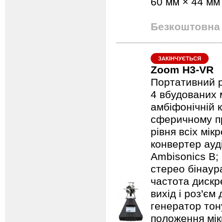
60 мм × 44 мм 
Безкоштовна 
ЗАКІНЧУЄТЬСЯ
Zoom H3-VR
Портативний р
4 вбудованих 
амбіфонічній к
сферичному пр
рівня всіх мі
конвертер ауд
Ambisonics B;
стерео бінаур
частота дискре
вихід і роз'єм
генератор тон
положення мік