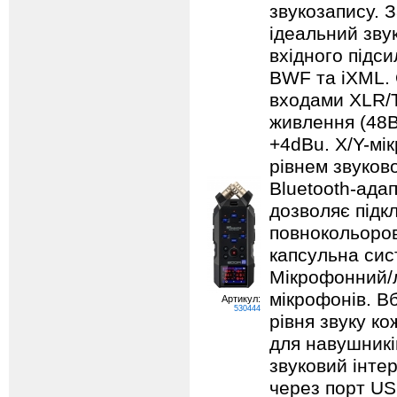
звукозапису. 
ідеальний зву
вхідного підс
BWF та iXML.
входами XLR/T
живлення (48В
+4dBu. X/Y-мік
рівнем звуково
Bluetooth-ада
дозволяє підк
повнокольоров
капсульна сист
Мікрофонний/л
мікрофонів. В
Артикул:
530444
рівня звуку ко
для навушникі
звуковий інте
через порт US