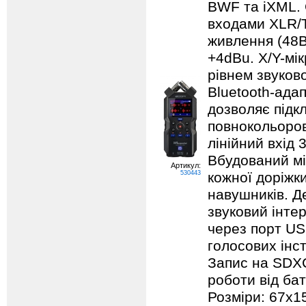
BWF та iXML.
входами XLR/T
живлення (48В
+4dBu. X/Y-мік
рівнем звуково
Bluetooth-ада
дозволяє підк
повнокольоро
лінійний вхід 
Вбудований мі
Артикул:
530443
кожної доріжки
навушників. Д
звуковий інте
через порт US
голосових інст
Запис на SDXC
роботи від ба
Розміри: 67х1