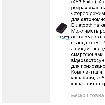
(48/96 кГц). 4
розраховані на
Стерео режим 
для автономно
Bluetooth та 
Можливість ро
автономного з
Артикул:
531998
стандартом IP
зарядки, перед
смартфонами. 
відеозастосун
для прихованог
Комплектація: 
кріплення, ка
кріплення та к
Безкоштовна 