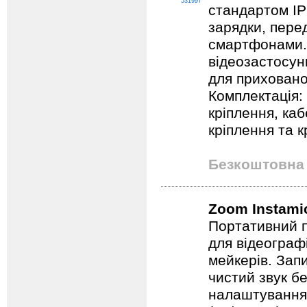
531997
стандартом IP
зарядки, перед
смартфонами. 
відеозастосун
для прихованог
Комплектація: 
кріплення, ка
кріплення та к
Безкоштовна 
Zoom Instamic
Портативний 
для відеографі
мейкерів. Зап
чистий звук бе
налаштування 