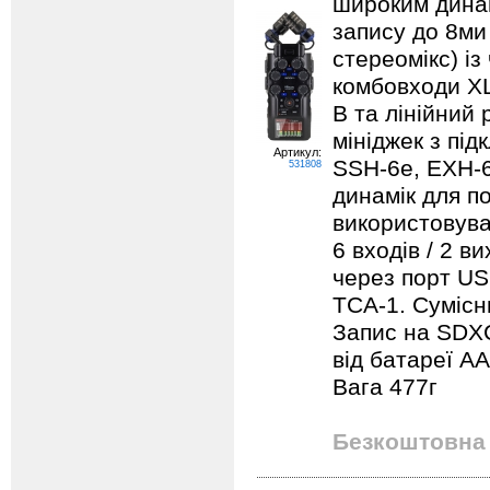
широким дина
запису до 8ми 
стереомікс) із
комбовходи X
В та лінійний 
мініджек з пі
Артикул:
SSH-6e, EXH-
531808
динамік для п
використовува
6 входів / 2 в
через порт US
TCA-1. Сумісн
Запис на SDXC
від батареї AA
Вага 477г
Безкоштовна 