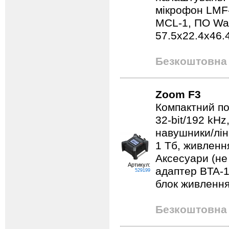
мікрофон LMF-2
MCL-1, ПО Wav
57.5х22.4x46.4
Безкоштовна 
Zoom F3
Компактний по
32-bit/192 kHz
навушники/ліні
1 Тб, живленн
Аксесуари (не 
Артикул:
адаптер BTA-1
529199
блок живлення
Безкоштовна 