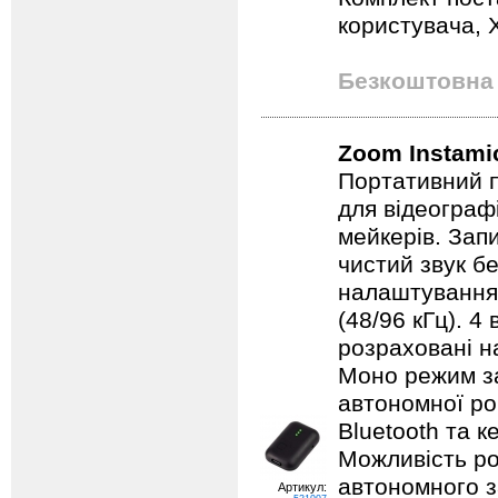
користувача, 
Безкоштовна 
Zoom Instamic
Портативний 
для відеографі
мейкерів. Зап
чистий звук бе
налаштування 
(48/96 кГц). 4
розраховані на
Моно режим за
автономної ро
Bluetooth та 
Можливість ро
автономного з
Артикул: