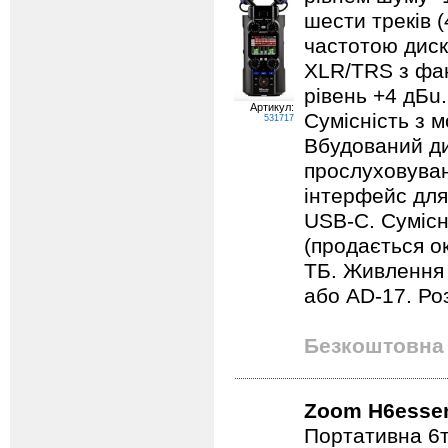
шести треків (
частотою диск
XLR/TRS з фан
рівень +4 дБu.
Артикул:
Сумісність з 
531717
Вбудований ди
прослуховуван
інтерфейс для
USB-C. Сумісн
(продається о
ТБ. Живлення 
або AD-17. Ро
Безкоштовна 
Zoom H6essen
Портативна 6т