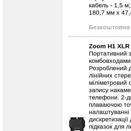
кабель - 1,5 м
180,7 мм x 47,
Безкоштовна 
Zoom H1 XLR
Портативний 
комбовходами 
Розроблений д
лінійних стере
міліметровий 
запису накаме
телефони. 2-до
плаваючою точ
налаштуванні 
дискретизації 
підказок для л