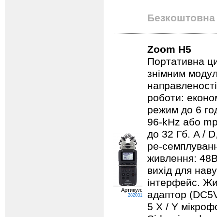
Безкоштовна 
Zoom H5
Портативна ци
знімним модул
направленості
роботи: еконо
режим до 6 го
96-kHz або mp
до 32 Гб. A / D
ре-семплуванн
живлення: 48В,
вихід для нав
інтерфейс. Жи
Артикул:
адаптор (DC5V 
282031
5 X / Y мікроф