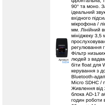
фронтальна, та
90° та моно. 
ідеальний зву
вхідного підс
мікрофона / лі
мм. Лінійний в
мініджеку 3,5
прослуховуван
регулювання г
Фільтр низьки
людей з вадам
Артикул:
531154
біти float для
керування з д
Bluetooth-адап
Micro SDHC / 
Живлення від 
блока AD-17 а
годин роботи 