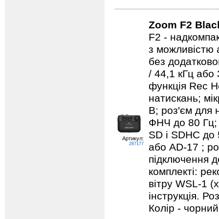
Zoom F2 Blac
F2 - надкомпа
з можливістю 
без додатковог
/ 44,1 кГц або
функція Rec H
натискань; мі
В; роз'єм для 
ФНЧ до 80 Гц; 
SD і SDHC до 
Артикул:
287177
або AD-17 ; р
підключення д
комплекті: ре
вітру WSL-1 (
інструкція. Ро
Колір - чорний