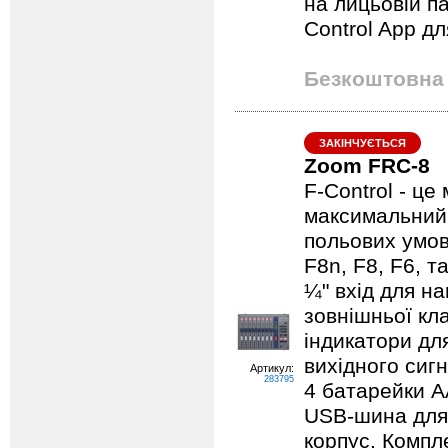
на лицьовій п
Control App дл
Безкоштовна 
ЗАКІНЧУЄТЬСЯ
Zoom FRC-8
F-Control - це
максимальний к
польових умов
F8n, F8, F6, т
¼" вхід для н
зовнішньої кл
індикатори для
вихідного сиг
Артикул:
283795
4 батарейки AA
USB-шина для 
корпус. Компле