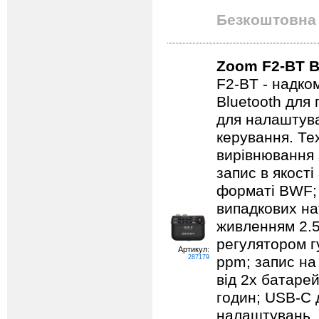
Безкоштовна 
Zoom F2-BT B
F2-BT - надко
Bluetooth для 
для налаштува
керування. Те
вирівнювання 
запис в якості 
форматі BWF; 
випадкових на
живленням 2.5
регулятором гу
Артикул:
287179
ppm; запис на
від 2х батаре
годин; USB-C 
налаштувань. 