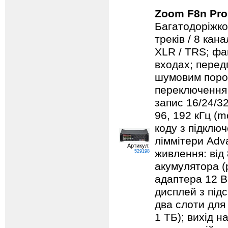
Zoom F8n Pro
Багатодоріжко
треків / 8 кан
XLR / TRS; фа
входах; перед
шумовим порог
переключення 
запис 16/24/32-
96, 192 кГц (m
коду з підклю
ліммітери Adv
Артикул:
живлення: від
529198
акумулятора (
адаптера 12 В
дисплей з під
два слоти для
1 ТБ); вихід н