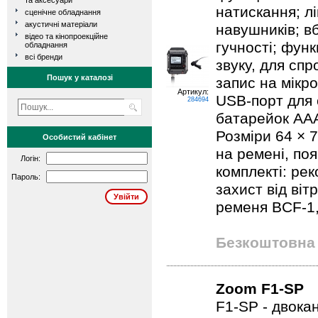
та аксесуари
натискання; лі
сценічне обладнання
акустичні матеріали
навушників; в
відео та кінопроекційне
гучності; фун
обладнання
всі бренди
звуку, для спр
Пошук у каталозі
запис на мікро
Артикул:
USB-порт для 
284694
батарейок AAA
Розміри 64 × 
Особистий кабінет
на ремені, поя
Логін:
комплекті: ре
Пароль:
захист від віт
ременя BCF-1,
Безкоштовна 
Zoom F1-SP
F1-SP - двока