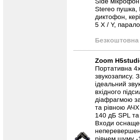
Side мікрофон
Stereo пушка,
диктофон, кер
5 X / Y, парал
Безкоштовна 
Zoom H5studi
Портативна 4х
звукозапису. 
ідеальний зву
вхідного підс
діафрагмою за
та рівною АЧХ
140 дБ SPL та
Входи оснащен
неперевершену
рівнем шуму -