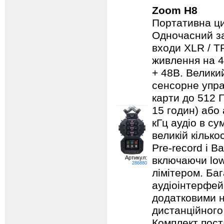
Zoom H8
Портативна ци
Одночасний за
входи XLR / T
живлення на 4х
+ 48В. Велики
сенсорне упра
карти до 512 
15 годин) або 
кГц аудіо в с
великій кілько
Pre-record і B
Артикул:
включаючи low
286880
лімітером. Ба
аудіоінтерфей
додатковими 
дистанційного
Комплект пост