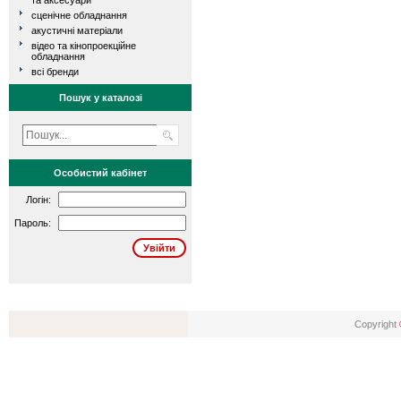
та аксесуари
сценічне обладнання
акустичні матеріали
відео та кінопроекційне
обладнання
всі бренди
Пошук у каталозі
Особистий кабінет
Логін:
Пароль:
Copyright