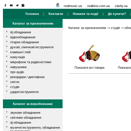
realmusic.ua
realkino.com.ua
clarity.ua
Головна
|
Контакти
|
Новини та події
|
Де купити?
Каталог за призначенням
Каталог за призначенням
->
студія
->
обла
dj обладнання
відеообладнання
гітарне обладнання
духові, смичкові інструменти
клавішні і midi
комутація
мікрофони та радіосистеми
навушники
Показати всі товари
Показати
про аудіо
рекордери / диктофони
світло
студія
ударні інструменти
Каталог за виробниками
звукове обладнання
світлове обладнання
dj обладнання
музичні інструменти, обладнання