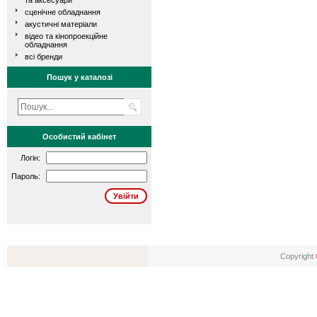
та аксесуари
сценічне обладнання
акустичні матеріали
відео та кінопроекційне
обладнання
всі бренди
Пошук у каталозі
Особистий кабінет
Логін:
Пароль:
Copyright