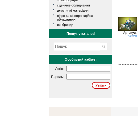
та аксесуари
сценічне обладнання
акустичні матеріали
відео та кінопроекційне
обладнання
всі бренди
Артикул:
Пошук у каталозі
238960
Особистий кабінет
Логін:
Пароль: