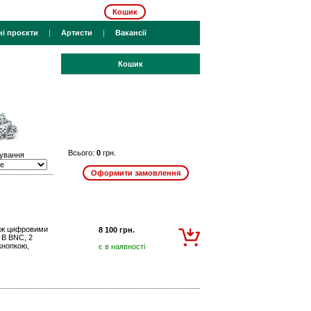
Кошик
ні проєкти
|
Артисти
|
Вакансії
Кошик
Всього:
0
грн.
ування
між цифровими
8 100 грн.
 В BNC, 2
 кнопкою,
є в наявності