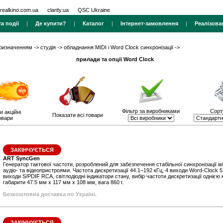
realkino.com.ua
clarity.ua
QSC Ukraine
а події
|
Де купити?
|
Каталог
|
Інтернет-замовлення
|
Реалізова
призначенням
->
студія
->
обладнання MIDI і Word Clock синхронізації
->
прилади та опції Word Clock
Фільтр за виробниками
Сорт
и акційні
Показати всі товари
овари
ЗАКІНЧУЄТЬСЯ
ART SyncGen
Генератор тактової частоти, розроблений для забезпечення стабільної синхронізації 
аудіо- та відеопристроями. Частота дискретизації 44.1–192 кГц, 4 виходи Word-Clock 5
виходи S/PDIF RCA, світлодіодні індикатори стану, вибір частоти дискретизації однією
габарити 47.5 мм x 117 мм x 108 мм, вага 860 г.
Безкоштовна доставка по Україні.
ЗАКІНЧУЄТЬСЯ