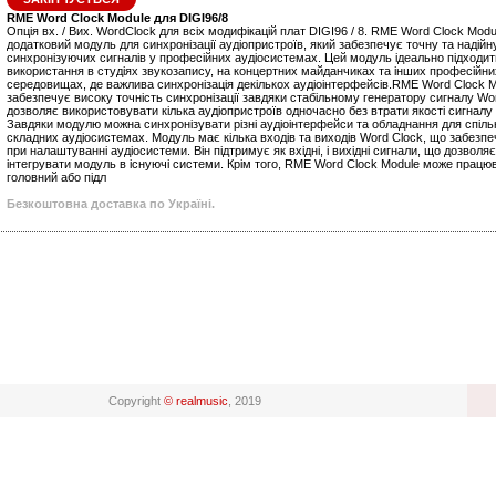
RME Word Clock Module для DIGI96/8
Опція вх. / Вих. WordClock для всіх модифікацій плат DIGI96 / 8. RME Word Clock Modu
додатковий модуль для синхронізації аудіопристроїв, який забезпечує точну та надій
синхронізуючих сигналів у професійних аудіосистемах. Цей модуль ідеально підходит
використання в студіях звукозапису, на концертних майданчиках та інших професійни
середовищах, де важлива синхронізація декількох аудіоінтерфейсів.RME Word Clock 
забезпечує високу точність синхронізації завдяки стабільному генератору сигналу Wo
дозволяє використовувати кілька аудіопристроїв одночасно без втрати якості сигналу
Завдяки модулю можна синхронізувати різні аудіоінтерфейси та обладнання для спіль
складних аудіосистемах. Модуль має кілька входів та виходів Word Clock, що забезпе
при налаштуванні аудіосистеми. Він підтримує як вхідні, і вихідні сигнали, що дозволяє
інтегрувати модуль в існуючі системи. Крім того, RME Word Clock Module може працю
головний або підл
Безкоштовна доставка по Україні.
Copyright
© realmusic
, 2019