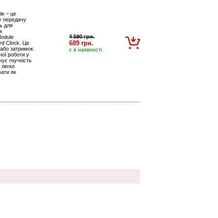
le – це
ну передачу
ь для
х
4 590 грн.
Module
689 грн.
rd Clock. Це
 або затримок.
є в наявності
ної роботи у
чує гнучкість
 легко
вати як