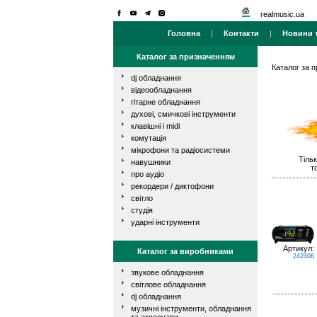
realmusic.ua
Головна
|
Контакти
|
Новини т
Каталог за призначенням
Каталог за 
dj обладнання
відеообладнання
гітарне обладнання
духові, смичкові інструменти
клавішні і midi
комутація
мікрофони та радіосистеми
Тільк
навушники
т
про аудіо
рекордери / диктофони
світло
студія
ударні інструменти
Артикул:
Каталог за виробниками
242406
звукове обладнання
світлове обладнання
dj обладнання
музичні інструменти, обладнання