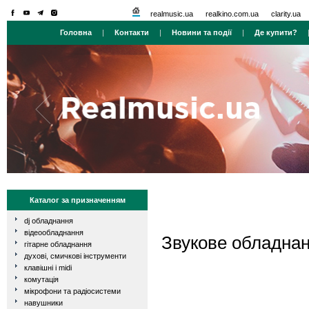
realmusic.ua
realkino.com.ua
clarity.ua
Головна
|
Контакти
|
Новини та події
|
Де купити?
Каталог за призначенням
dj обладнання
відеообладнання
Звукове обладна
гітарне обладнання
духові, смичкові інструменти
клавішні і midi
комутація
мікрофони та радіосистеми
навушники