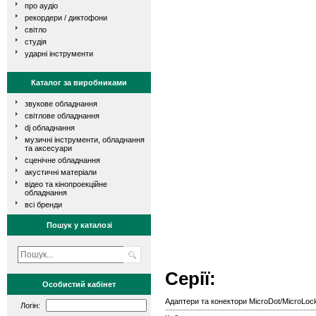
про аудіо
рекордери / диктофони
світло
студія
ударні інструменти
Каталог за виробниками
звукове обладнання
світлове обладнання
dj обладнання
музичні інструменти, обладнання
та аксесуари
сценічне обладнання
акустичні матеріали
відео та кінопроекційне
обладнання
всі бренди
Пошук у каталозі
Серії:
Особистий кабінет
Адаптери та конектори MicroDot/MicroLoc
Логін: