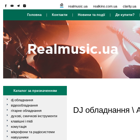
realmusic.ua
realkino.com.ua
clarity.ua
Головна
|
Контакти
|
Новини та події
|
Де купити?
Каталог за призначенням
dj обладнання
відеообладнання
DJ обладнання
\ 
гітарне обладнання
духові, смичкові інструменти
клавішні і midi
комутація
мікрофони та радіосистеми
навушники