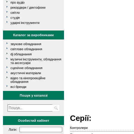
про аудіо
рекордери / диктофони
світло
студія
ударні інструменти
Каталог за виробниками
звукове обладнання
світлове обладнання
dj обладнання
музичні інструменти, обладнання
та аксесуари
сценічне обладнання
акустичні матеріали
відео та кінопроекційне
обладнання
всі бренди
Пошук у каталозі
Серії:
Особистий кабінет
Контролери
Логін: