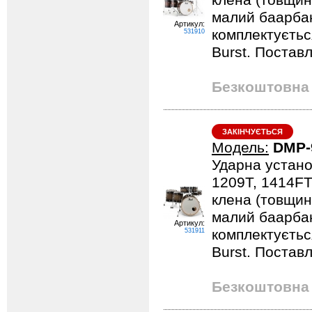
клена (товщина
малий баарбан
Артикул:
комплектується
531910
Burst. Постав
Безкоштовна 
ЗАКІНЧУЄТЬСЯ
Модель:
DMP-
Ударна устано
1209T, 1414FT
клена (товщина
малий баарбан
Артикул:
комплектується
531911
Burst. Постав
Безкоштовна 