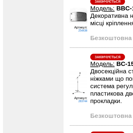
ЗАКІНЧУЄТЬСЯ
Модель:
BBC-
Декоративна н
місці кріпленн
Артикул:
254438
Безкоштовна 
ЗАКІНЧУЄТЬСЯ
Модель:
BC-1
Двосекційна ст
ніжками що по
система регул
пластикова дв
Артикул:
прокладки.
283744
Безкоштовна 