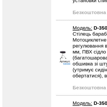
установки спи
Безкоштовна 
Модель:
D-35
Стілець бараб
Мотоциклетне 
регулювання в
мм, ПВХ сідло 
(багатошарова
Артикул:
обшивка зі шт
530330
(утримує сиді
обертатися), в
Безкоштовна 
Модель:
D-35