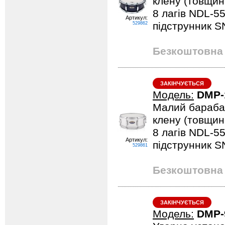
клену (товщина
8 лагів NDL-5
Артикул:
підструнник SN
529862
Безкоштовна 
ЗАКІНЧУЄТЬСЯ
Модель:
DMP-
Малий барабан
клену (товщина
8 лагів NDL-5
Артикул:
підструнник SN
529861
Безкоштовна 
ЗАКІНЧУЄТЬСЯ
Модель:
DMP-