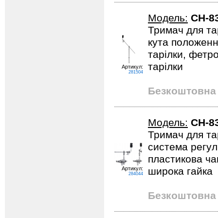
Модель:
CH-8
Тримач для та
кута положенн
тарілки, фетр
тарілки
Артикул:
281504
Безкоштовна 
Модель:
CH-8
Тримач для та
система регул
пластикова ча
Артикул:
широка гайка
284044
Безкоштовна 