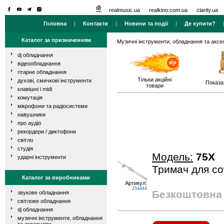
realmusic.ua
realkino.com.ua
clarity.ua
Головна
|
Контакти
|
Новини та події
|
Де купити?
Каталог за призначенням
Музичні інструменти, обладнання та аксе
dj обладнання
відеообладнання
гітарне обладнання
Тільки акційні
духові, смичкові інструменти
Показа
товари
клавішні і midi
комутація
мікрофони та радіосистеми
навушники
про аудіо
рекордери / диктофони
світло
студія
Модель:
75X
ударні інструменти
Тримач для cow
Каталог за виробниками
Артикул:
254444
Безкоштовна 
звукове обладнання
світлове обладнання
dj обладнання
музичні інструменти, обладнання