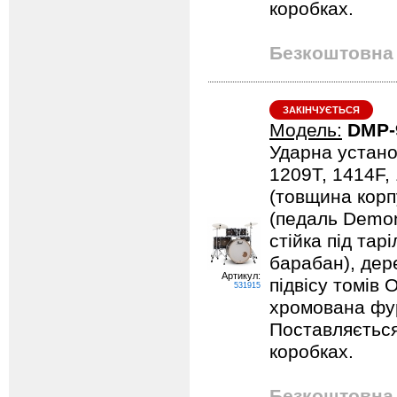
коробках.
Безкоштовна 
ЗАКІНЧУЄТЬСЯ
Модель:
DMP-
Ударна устано
1209T, 1414F,
(товщина корпу
(педаль Demona
стійка під тарі
барабан), дер
Артикул:
підвісу томів 
531915
хромована фурн
Поставляється
коробках.
Безкоштовна 