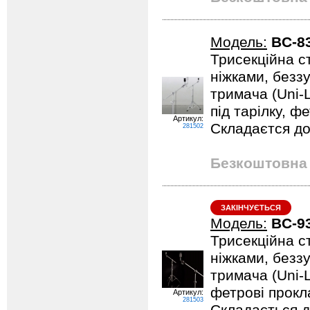
Модель:
BC-8
Трисекційна ст
ніжками, безз
тримача (Uni-
під тарілку, ф
Артикул:
Складаєтся д
281502
Безкоштовна 
ЗАКІНЧУЄТЬСЯ
Модель:
BC-9
Трисекційна ст
ніжками, безз
тримача (Uni-L
фетрові прокл
Артикул:
281503