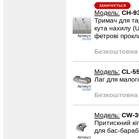
ЗАКІНЧУЄТЬСЯ
Модель:
CH-9
Тримач для та
кута нахилу (U
фетрові прокл
Артикул:
281505
Безкоштовна 
Модель:
CL-5
Лаг для малог
Артикул:
241962
Безкоштовна 
Модель:
CW-3
Притискний кі
для бас-бараб
Артикул: