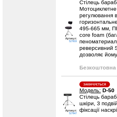
Стілець бараб
Мотоциклетне 
регулювання в
горизонтальне
495-665 мм, ПВ
core foam (ба
Артикул:
пеноматериало
527933
реверсивний S
дозволяє йому 
Безкоштовна 
ЗАКІНЧУЄТЬСЯ
Модель:
D-50
Стілець бараб
шкіри, 3 подві
фіксації наскр
Артикул:
527947