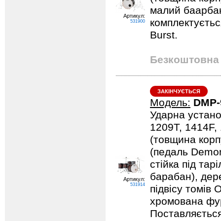
малий баарбан
Артикул:
комплектується
531900
Burst.
Безкоштовна 
ЗАКІНЧУЄТЬСЯ
Модель:
DMP-
Ударна устано
1209T, 1414F,
(товщина корпу
(педаль Demona
стійка під тарі
барабан), дер
Артикул:
531914
підвісу томів 
хромована фурн
Поставляється