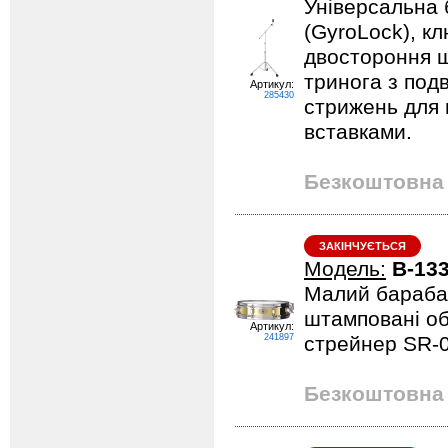
Універсальна 
(GyroLock), кл
двостороння ш
тринога з под
Артикул:
285430
стрижень для 
вставками.
Безкоштовна 
ЗАКІНЧУЄТЬСЯ
Модель:
B-13
Малий барабан 
штамповані об
Артикул:
241897
стрейнер SR-0
Безкоштовна 