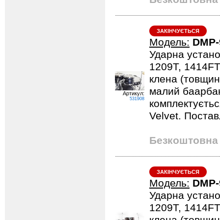
ЗАКІНЧУЄТЬСЯ
Модель:
DMP-
Ударна устано
1209T, 1414FT
клена (товщина
малий баарбан
Артикул:
531908
комплектується
Velvet. Поста
Безкоштовна 
ЗАКІНЧУЄТЬСЯ
Модель:
DMP-
Ударна устано
1209T, 1414FT