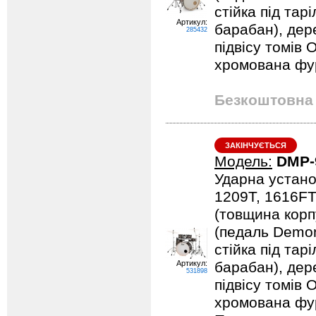
стійка під тарі
Артикул:
барабан), дер
285432
підвісу томів 
хромована фурн
Безкоштовна 
ЗАКІНЧУЄТЬСЯ
Модель:
DMP-
Ударна устано
1209T, 1616FT
(товщина корпу
(педаль Demona
стійка під тарі
Артикул:
барабан), дер
531898
підвісу томів 
хромована фурн