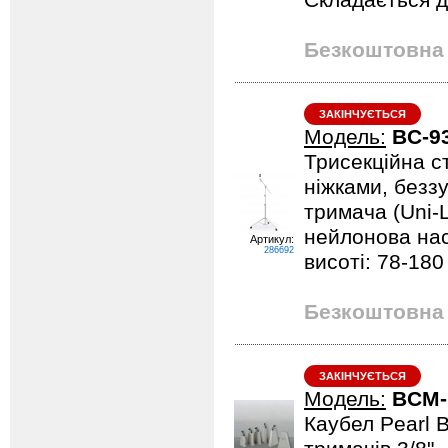
Складається 
Безкоштовна 
ЗАКІНЧУЄТЬСЯ
Модель:
BC-9
Трисекційна ст
ніжками, безз
тримача (Uni-L
нейлонова нас
Артикул:
286692
висоті: 78-18
Безкоштовна 
ЗАКІНЧУЄТЬСЯ
Модель:
BCM-1
Каубел Pearl B