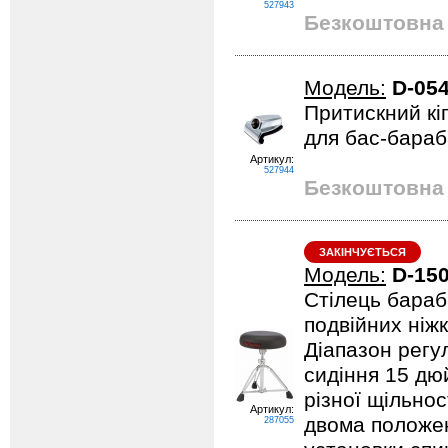
527943
Безкоштовна 
Модель:
D-05
Притискний кі
для бас-бараб
Артикул:
527944
Безкоштовна 
ЗАКІНЧУЄТЬСЯ
Модель:
D-15
Стілець бараб
подвійних ніж
Діапазон регу
сидіння 15 дюй
різної щільнос
Артикул:
двома положен
287055