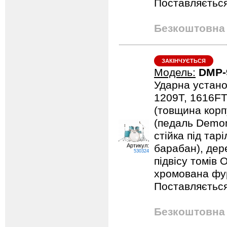
Поставляється
Безкоштовна 
ЗАКІНЧУЄТЬСЯ
Модель:
DMP-
Ударна устано
1209T, 1616FT
(товщина корпу
(педаль Demona
стійка під тарі
Артикул:
барабан), дер
530324
підвісу томів 
хромована фурн
Поставляється
Безкоштовна 