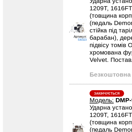
Ударна устано
1209T, 1616FT
(товщина корпу
(педаль Demona
стійка під тарі
барабан), дер
Артикул:
530323
підвісу томів 
хромована фурн
Velvet. Постав
Безкоштовна 
ЗАКІНЧУЄТЬСЯ
Модель:
DMP-
Ударна устано
1209T, 1616FT
(товщина корпу
(педаль Demona