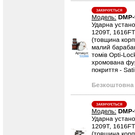
ЗАКІНЧУЄТЬСЯ
Модель:
DMP-
Ударна устано
1209T, 1616FT
(товщина корпу
малий барабан
Артикул:
томів Opti-Loc
531899
хромована фурн
покриття - Sat
Безкоштовна 
ЗАКІНЧУЄТЬСЯ
Модель:
DMP-
Ударна устано
1209T, 1616FT
(товщина корпу